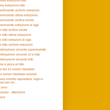
hivio estrazioni lotto
ima estrazione lotto
erEnalotto archivio estrazioni
erenalotto ultima estrazione
erenalotto verifica vincite
erenalotto estrazione di oggi
e lotto verifica vincite
e lotto ultima estrazione
e lotto estrazioni di oggi
e lotto archivio estrazioni
binazione vincente superenalotto
binazione vincente 10 e lotto
binazione vincente lotto
e si gioca al lotto
to top 10 numeri ritardatari
to numeri ritardatari assoluti
vera smorfia napoletana: sogni e
eri per vin...
 sono
clamer - attenzione
vacy