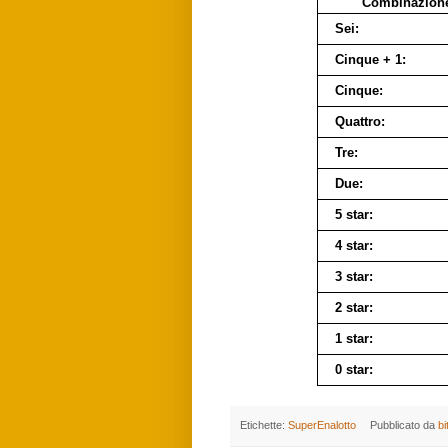
Combinazion
Sei:
Cinque + 1:
Cinque:
Quattro:
Tre:
Due:
5 star:
4 star:
3 star:
2 star:
1 star:
0 star:
Etichette:
SuperEnalotto
Pubblicato da
bi