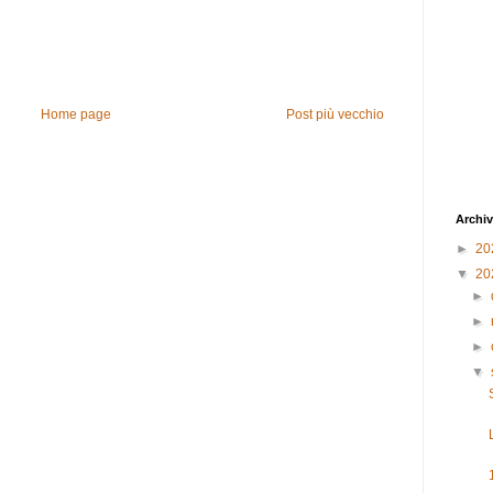
Home page
Post più vecchio
Archiv
►
20
▼
20
►
►
►
▼