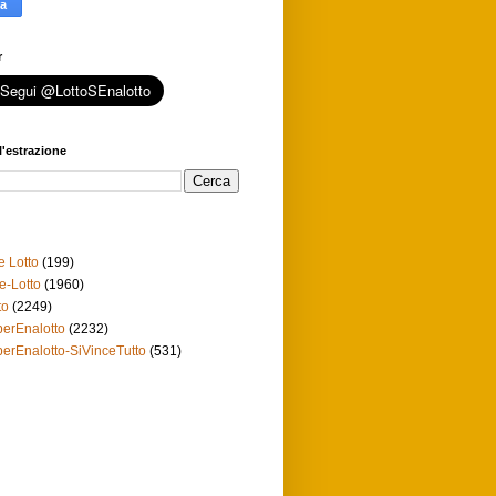
r
l'estrazione
e Lotto
(199)
e-Lotto
(1960)
to
(2249)
erEnalotto
(2232)
erEnalotto-SiVinceTutto
(531)