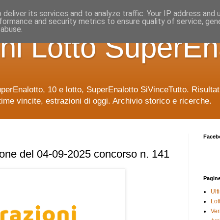
deliver its services and to analyze traffic. Your IP address and
formance and security metrics to ensure quality of service, ge
 abuse.
ni Lotto SuperEn
uperEnalotto, 10 e lotto, SuperEnalotto SiVinceTutto. Risulta
time vincite, estrazioni di oggi. Archivio storico e ricerche.
Faceb
ione del 04-09-2025 concorso n. 141
Pagin
Ult
Lot
Veri