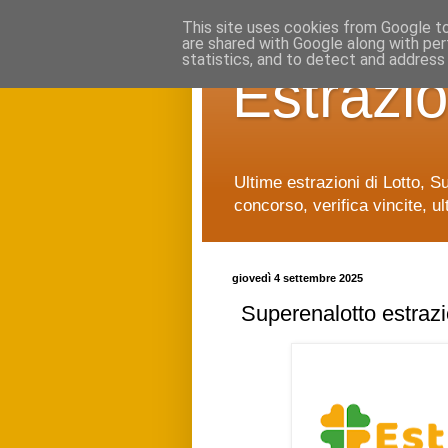
This site uses cookies from Google to 
are shared with Google along with per
statistics, and to detect and address
Estrazio
Ultime estrazioni di Lotto, S
concorso, verifica vincite, ul
giovedì 4 settembre 2025
Superenalotto estraz