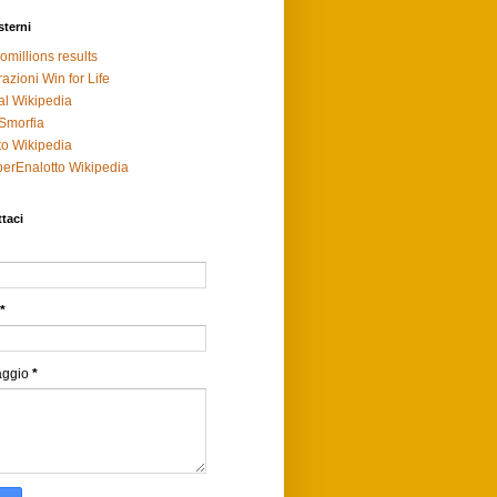
sterni
omillions results
razioni Win for Life
al Wikipedia
Smorfia
to Wikipedia
erEnalotto Wikipedia
taci
*
aggio
*