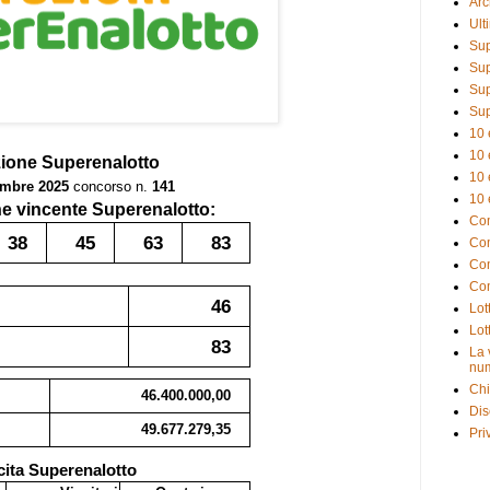
Arc
Ult
Sup
Sup
Sup
Sup
10 
10 
zione
Superenalotto
10 
embre 2025
concorso n.
141
10 
 vincente Superenalotto:
Com
38
45
63
83
Com
Com
Com
46
Lot
Lot
83
La 
num
Chi
46.400.000,00
Dis
49.677.279,35
Pri
cita Superenalotto