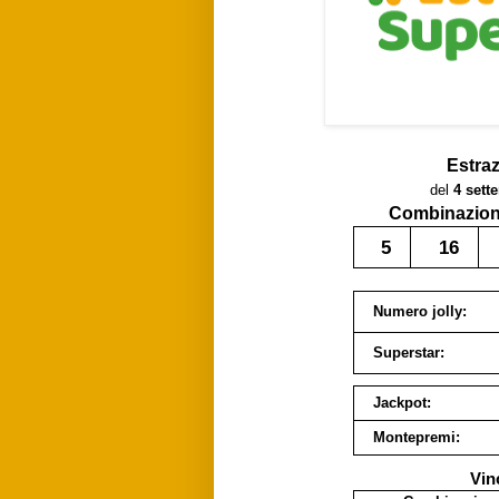
Estra
del
4 sett
Combinazione
5
16
Numero jolly:
Superstar:
Jackpot:
Montepremi:
Vin