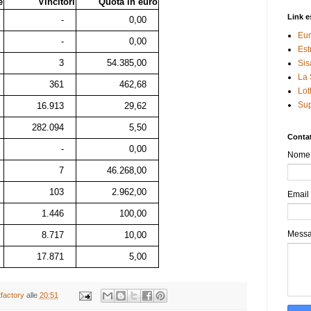
e
Vincitori
Quota in euro
Link e
-
0,00
Eur
-
0,00
Est
3
54.385,00
Sis
La 
361
462,68
Lot
Sup
16.913
29,62
282.094
5,50
Contat
-
0,00
Nome
7
46.268,00
103
2.962,00
Email
1.446
100,00
Mess
8.717
10,00
17.871
5,00
tfactory
alle
20:51