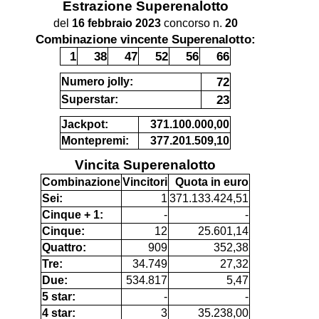
Estrazione
Superenalotto
del
16 febbraio 2023
concorso n.
20
Combinazione vincente Superenalotto:
1
38
47
52
56
66
72
Numero jolly:
23
Superstar:
Jackpot:
371.100.000,00
Montepremi:
377.201.509,10
Vincita Superenalotto
Combinazione
Vincitori
Quota in euro
Sei:
1
371.133.424,51
Cinque + 1:
-
-
Cinque:
12
25.601,14
Quattro:
909
352,38
Tre:
34.749
27,32
Due:
534.817
5,47
5 star:
-
-
4 star:
3
35.238,00