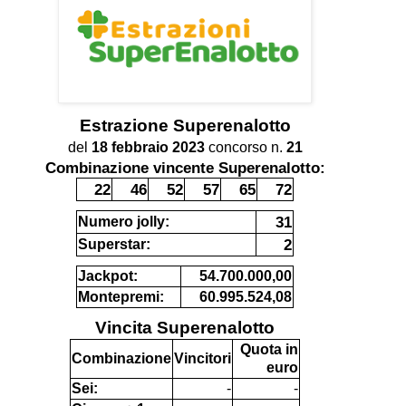
Estrazione
Superenalotto
del
18 febbraio 2023
concorso n.
21
Combinazione vincente Superenalotto:
22
46
52
57
65
72
31
Numero jolly:
2
Superstar:
Jackpot:
54.700.000,00
Montepremi:
60.995.524,08
Vincita Superenalotto
Quota in
Combinazione
Vincitori
euro
Sei:
-
-