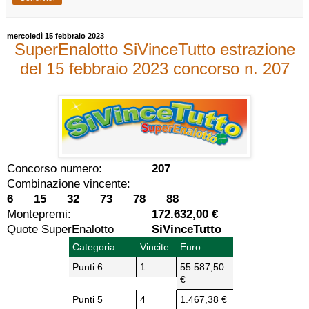
mercoledì 15 febbraio 2023
SuperEnalotto SiVinceTutto estrazione
del 15 febbraio 2023 concorso n. 207
Concorso numero:
207
Combinazione vincente:
6 15 32 73 78 88
Montepremi:
172.632,00 €
Quote SuperEnalotto
SiVinceTutto
Categoria
Vincite
Euro
Punti 6
1
55.587,50
€
Punti 5
4
1.467,38 €