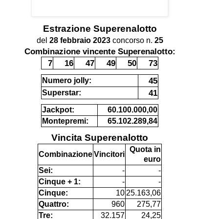
Estrazione
Superenalotto
del
28 febbraio 2023
concorso n.
25
Combinazione vincente Superenalotto:
7
16
47
49
50
73
45
Numero jolly:
41
Superstar:
Jackpot:
60.100.000,00
Montepremi:
65.102.289,84
Vincita Superenalotto
Quota in
Combinazione
Vincitori
euro
Sei:
-
-
Cinque + 1:
-
-
Cinque:
10
25.163,06
Quattro:
960
275,77
Tre:
32.157
24,25