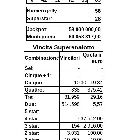
56
Numero jolly:
28
Superstar:
Jackpot:
59.000.000,00
Montepremi:
64.853.817,00
Vincita Superenalotto
Quota in
Combinazione
Vincitori
euro
Sei:
-
-
Cinque + 1:
-
-
Cinque:
10
30.149,34
Quattro:
838
375,42
Tre:
31.959
29,16
Due:
514.598
5,57
5 star:
-
-
4 star:
7
37.542,00
3 star:
154
2.916,00
2 star:
3.031
100,00