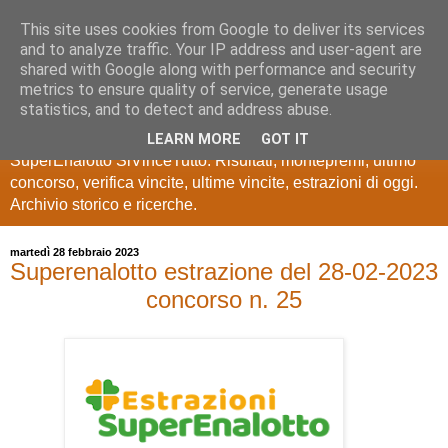
This site uses cookies from Google to deliver its services
Estrazioni Lotto
and to analyze traffic. Your IP address and user-agent are
shared with Google along with performance and security
SuperEnalotto
metrics to ensure quality of service, generate usage
statistics, and to detect and address abuse.
Ultime estrazioni di Lotto, SuperEnalotto, 10 e lotto,
LEARN MORE
GOT IT
SuperEnalotto SiVinceTutto. Risultati, montepremi, ultimo
concorso, verifica vincite, ultime vincite, estrazioni di oggi.
Archivio storico e ricerche.
martedì 28 febbraio 2023
Superenalotto estrazione del 28-02-2023
concorso n. 25