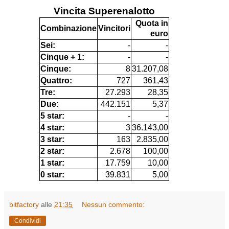
Vincita Superenalotto
Quota in
Combinazione
Vincitori
euro
Sei:
-
-
Cinque + 1:
-
-
Cinque:
8
31.207,08
Quattro:
727
361,43
Tre:
27.293
28,35
Due:
442.151
5,37
5 star:
-
-
4 star:
3
36.143,00
3 star:
163
2.835,00
2 star:
2.678
100,00
1 star:
17.759
10,00
0 star:
39.831
5,00
bitfactory
alle
21:35
Nessun commento:
Condividi