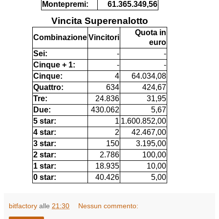
Montepremi:
61.365.349,56
Vincita Superenalotto
Quota in
Combinazione
Vincitori
euro
Sei:
-
-
Cinque + 1:
-
-
Cinque:
4
64.034,08
Quattro:
634
424,67
Tre:
24.836
31,95
Due:
430.062
5,67
5 star:
1
1.600.852,00
4 star:
2
42.467,00
3 star:
150
3.195,00
2 star:
2.786
100,00
1 star:
18.935
10,00
0 star:
40.426
5,00
bitfactory
alle
21:30
Nessun commento: