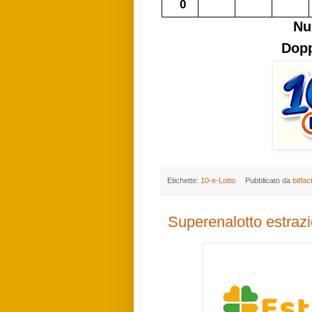
0
Nu
Dopp
Etichette:
10-e-Lotto
Pubblicato da
bitfac
Superenalotto estraz