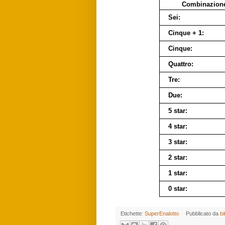
Combinazion
Sei:
Cinque + 1:
Cinque:
Quattro:
Tre:
Due:
5 star:
4 star:
3 star:
2 star:
1 star:
0 star:
Etichette:
SuperEnalotto
Pubblicato da
bi