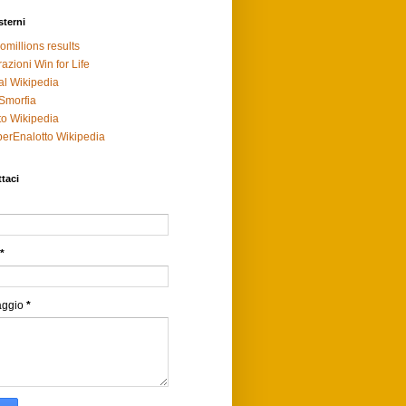
sterni
omillions results
razioni Win for Life
al Wikipedia
Smorfia
to Wikipedia
erEnalotto Wikipedia
taci
*
aggio
*