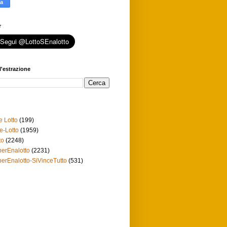
r
l'estrazione
e Lotto
(199)
e-Lotto
(1959)
to
(2248)
erEnalotto
(2231)
erEnalotto-SiVinceTutto
(531)