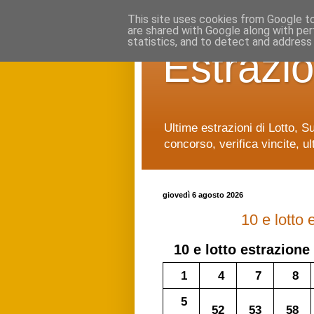
This site uses cookies from Google to 
are shared with Google along with per
statistics, and to detect and address
Estrazio
Ultime estrazioni di Lotto, S
concorso, verifica vincite, ul
giovedì 6 agosto 2026
10 e lotto
10 e lotto
estrazione 
1
4
7
8
5
52
53
58