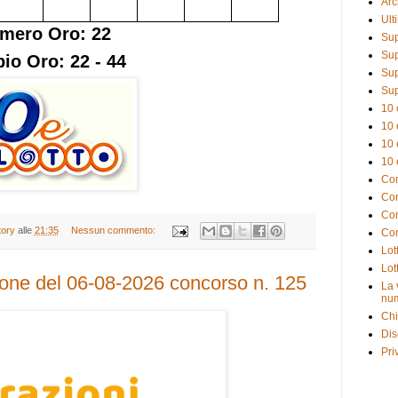
Arc
Ult
mero Oro: 22
Sup
Sup
io Oro: 22 - 44
Sup
Sup
10 
10 
10 
10 
Com
Com
Com
tory
alle
21:35
Nessun commento:
Com
Lot
Lot
ione del 06-08-2026 concorso n. 125
La 
num
Chi
Dis
Pri