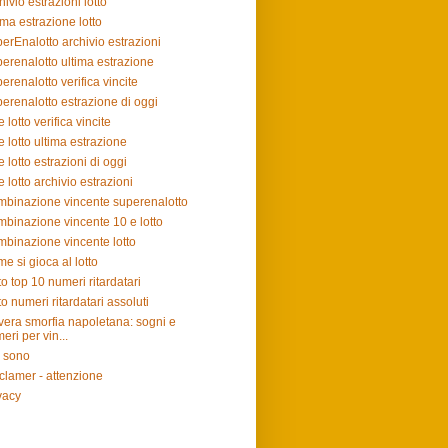
hivio estrazioni lotto
ima estrazione lotto
erEnalotto archivio estrazioni
erenalotto ultima estrazione
erenalotto verifica vincite
erenalotto estrazione di oggi
e lotto verifica vincite
e lotto ultima estrazione
e lotto estrazioni di oggi
e lotto archivio estrazioni
binazione vincente superenalotto
binazione vincente 10 e lotto
binazione vincente lotto
e si gioca al lotto
to top 10 numeri ritardatari
to numeri ritardatari assoluti
vera smorfia napoletana: sogni e
eri per vin...
 sono
clamer - attenzione
vacy