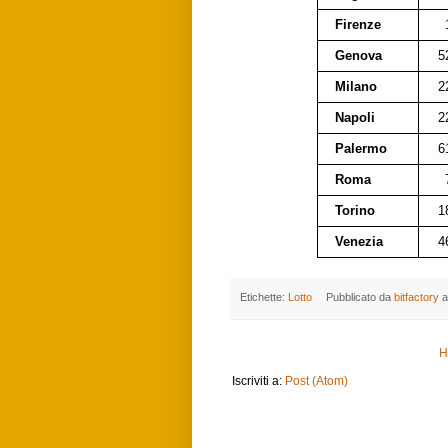
Firenze
Genova
5
Milano
2
Napoli
2
Palermo
6
Roma
Torino
1
Venezia
4
Etichette:
Lotto
Pubblicato da
bitfactory
a
H
Iscriviti a:
Post (Atom)