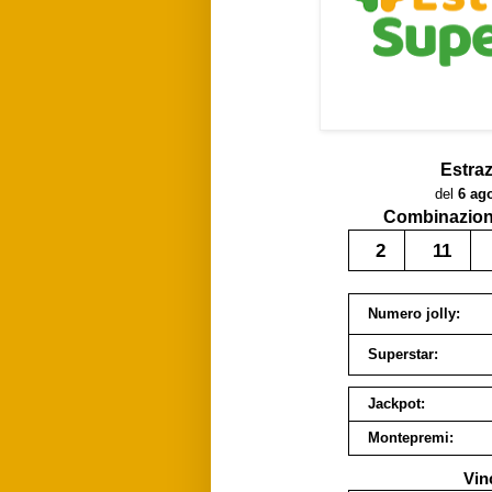
Estra
del
6 ag
Combinazione
2
11
Numero jolly:
Superstar:
Jackpot:
Montepremi:
Vin