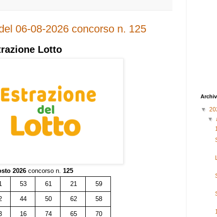
 del 06-08-2026 concorso n. 125
trazione
Lotto
Archiv
▼
20
▼
osto 2026
concorso n.
125
1
53
61
21
59
2
44
50
62
58
3
16
74
65
70