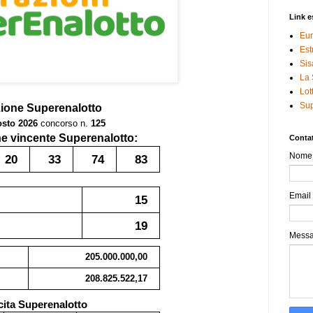
Link e
Eur
Est
Sis
La 
Lot
Sup
zione
Superenalotto
osto 2026
concorso n.
125
 vincente Superenalotto:
Contat
Nome
20
33
74
83
Email
15
19
Mess
205.000.000,00
208.825.522,17
cita Superenalotto