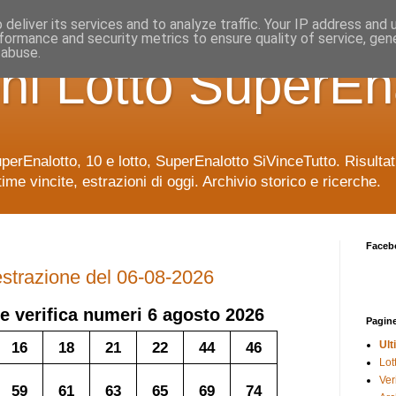
deliver its services and to analyze traffic. Your IP address and
formance and security metrics to ensure quality of service, ge
 abuse.
ni Lotto SuperEn
uperEnalotto, 10 e lotto, SuperEnalotto SiVinceTutto. Risulta
time vincite, estrazioni di oggi. Archivio storico e ricerche.
Faceb
 estrazione del 06-08-2026
e verifica numeri
6 agosto 2026
Pagin
16
18
21
22
44
46
Ult
Lot
Veri
59
61
63
65
69
74