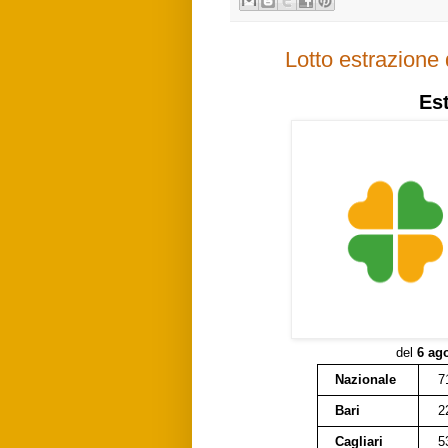
Lotto estrazione
Es
del
6 ag
Nazionale
7
Bari
2
Cagliari
5