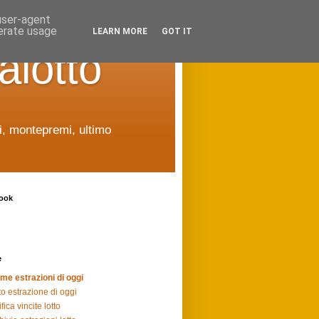
 user-agent
nerate usage
LEARN MORE
GOT IT
alotto
ti, montepremi, ultimo
ook
e
ime estrazioni di oggi
to estrazione di oggi
fica vincite lotto