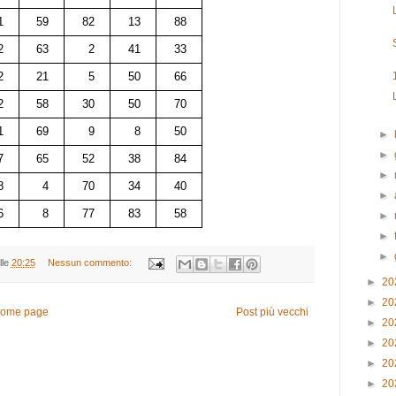
1
59
82
13
88
2
63
2
41
33
2
21
5
50
66
2
58
30
50
70
1
69
9
8
50
►
►
7
65
52
38
84
►
8
4
70
34
40
►
6
8
77
83
58
►
►
►
lle
20:25
Nessun commento:
►
20
►
20
ome page
Post più vecchi
►
20
►
20
►
20
►
20