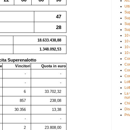
Arc
Ult
Sup
47
Sup
Sup
28
Sup
10 
18.633.438,88
10 
10 
1.348.092,53
10 
Com
cita Superenalotto
Com
e
Vincitori
Quota in euro
Com
-
-
Com
Lot
-
-
Lot
6
33.702,32
La 
num
857
238,08
Chi
Dis
30.356
13,38
Pri
-
-
2
23.808,00