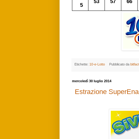
53
57
66
5
Etichette:
10-e-Lotto
Pubblicato da
bitfac
mercoledì 30 luglio 2014
Estrazione SuperEnalo