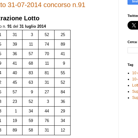
tto 31-07-2014 concorso n.91
Twitte
razione Lotto
o n.
91
del
31 luglio 2014
1
31
3
52
25
Cerca 
5
39
11
74
89
5
36
57
70
41
9
41
68
11
9
Tag
4
40
83
81
55
10 
10-
2
45
63
31
52
Lot
Sup
6
57
9
27
84
Sup
3
23
52
3
36
3
1
34
44
29
1
19
59
76
34
3
89
58
31
12