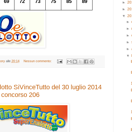
69
72
73
75
85
89
►
20
►
20
▼
20
►
►
►
►
►
▼
tory
alle
20:14
Nessun commento:
tto SiVinceTutto del 30 luglio 2014
concorso 206