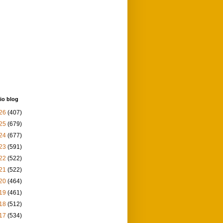
io blog
26
(407)
25
(679)
24
(677)
23
(591)
22
(522)
21
(522)
20
(464)
19
(461)
18
(512)
17
(534)