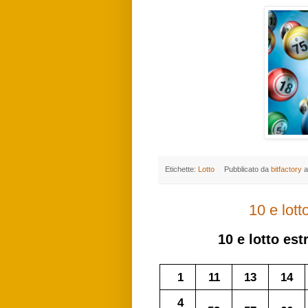
Etichette:
Lotto
Pubblicato da
bitfactory
a
10 e lot
10 e lotto
estr
1
11
13
14
4