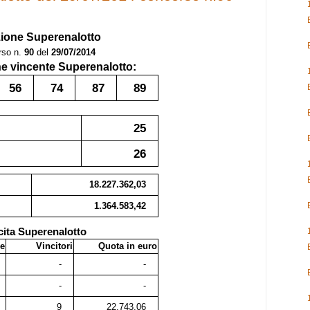
zione Superenalotto
rso n.
90
del
29/07/2014
 vincente Superenalotto:
56
74
87
89
25
26
18.227.362,03
1.364.583,42
cita Superenalotto
e
Vincitori
Quota in euro
-
-
-
-
9
22.743,06