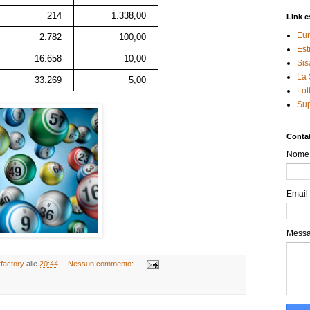
214
1.338,00
Link e
Eur
2.782
100,00
Est
16.658
10,00
Sis
La 
33.269
5,00
Lot
Sup
Contat
Nome
Email
Mess
tfactory
alle
20:44
Nessun commento: