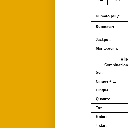
Numero jolly:
Superstar:
Jackpot:
Montepremi:
Vin
Combinazion
Sei:
Cinque + 1:
Cinque:
Quattro:
Tre:
5 star:
4 star: