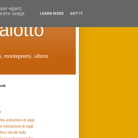
 user-agent
nerate usage
LEARN MORE
GOT IT
alotto
ti, montepremi, ultimo
ook
e
ime estrazioni di oggi
to estrazione di oggi
fica vincite lotto