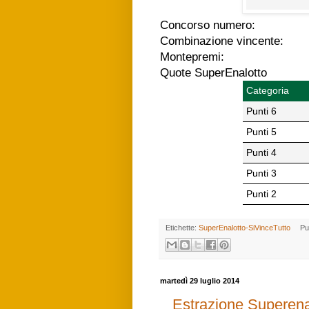
Concorso numero:
Combinazione vincente:
Montepremi:
Quote SuperEnalotto
Categoria
Punti 6
Punti 5
Punti 4
Punti 3
Punti 2
Etichette:
SuperEnalotto-SiVinceTutto
Pu
martedì 29 luglio 2014
Estrazione Superena