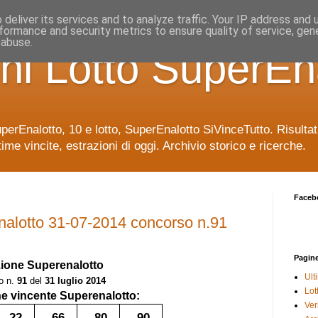
deliver its services and to analyze traffic. Your IP address and
formance and security metrics to ensure quality of service, ge
 abuse.
ni Lotto SuperEn
uperEnalotto, 10 e lotto, SuperEnalotto SiVinceTutto. Risulta
time vincite, estrazioni di oggi. Archivio storico e ricerche.
Faceb
nalotto 31-07-2014 concorso n.91
Pagin
zione Superenalotto
Ult
o n.
91
del
31 luglio 2014
Lot
 vincente Superenalotto:
Veri
22
66
80
90