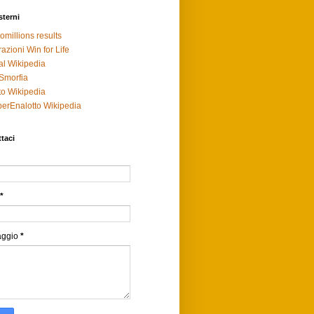
sterni
omillions results
razioni Win for Life
al Wikipedia
Smorfia
to Wikipedia
erEnalotto Wikipedia
taci
*
aggio
*