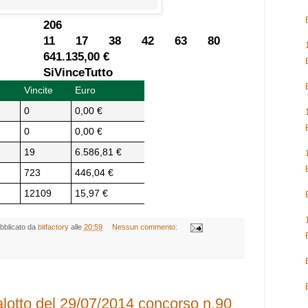
206
11 17 38 42 63 80
641.135,00 €
SiVinceTutto
Vincite
Euro
0
0,00 €
0
0,00 €
19
6.586,81 €
723
446,04 €
12109
15,97 €
bblicato da
bitfactory
alle
20:59
Nessun commento:
lotto del 29/07/2014 concorso n.90