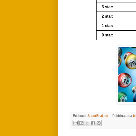
3 star:
2 star:
1 star:
0 star:
Etichette:
SuperEnalotto
Pubblicato da
bi