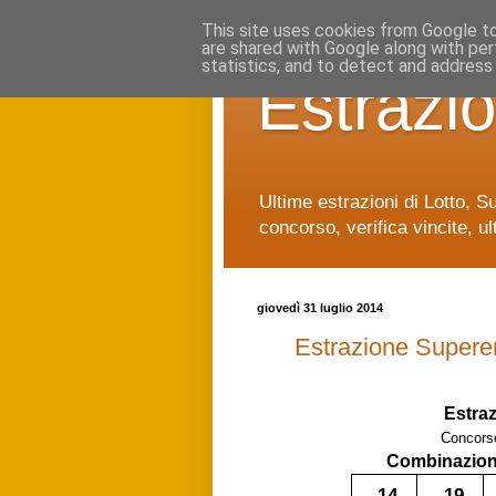
This site uses cookies from Google to 
are shared with Google along with per
statistics, and to detect and address
Estrazio
Ultime estrazioni di Lotto, S
concorso, verifica vincite, ul
giovedì 31 luglio 2014
Estrazione Supere
Estra
Concors
Combinazione
14
19