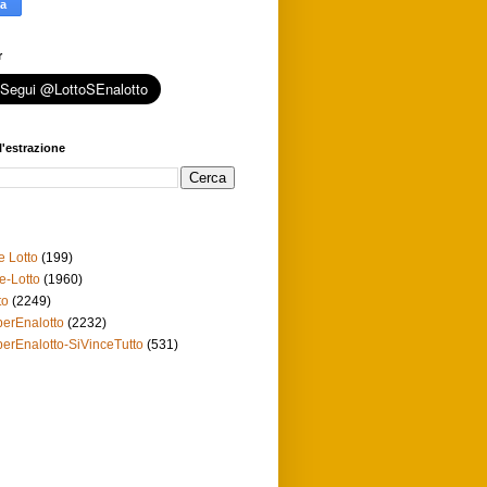
r
l'estrazione
e Lotto
(199)
e-Lotto
(1960)
to
(2249)
erEnalotto
(2232)
erEnalotto-SiVinceTutto
(531)