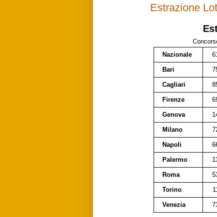
Estrazione Lo
Est
Concors
Nazionale
6
Bari
7
Cagliari
8
Firenze
6
Genova
1
Milano
7
Napoli
6
Palermo
1
Roma
5
Torino
1
Venezia
7