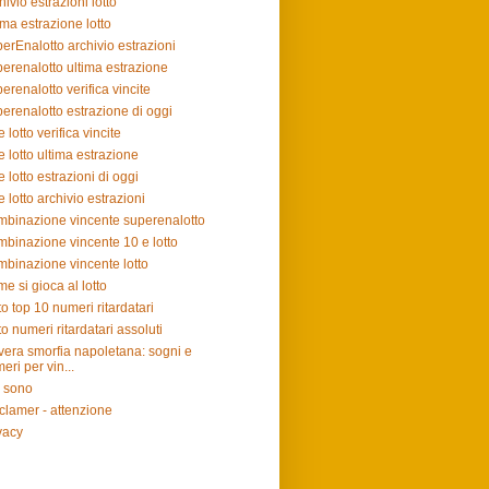
hivio estrazioni lotto
ima estrazione lotto
erEnalotto archivio estrazioni
erenalotto ultima estrazione
erenalotto verifica vincite
erenalotto estrazione di oggi
e lotto verifica vincite
e lotto ultima estrazione
e lotto estrazioni di oggi
e lotto archivio estrazioni
binazione vincente superenalotto
binazione vincente 10 e lotto
binazione vincente lotto
e si gioca al lotto
to top 10 numeri ritardatari
to numeri ritardatari assoluti
vera smorfia napoletana: sogni e
eri per vin...
 sono
clamer - attenzione
vacy