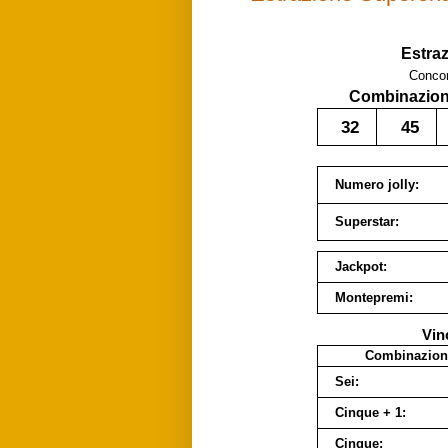
Estra
Conco
Combinazione
32
45
Numero jolly:
Superstar:
Jackpot:
Montepremi:
Vin
Combinazion
Sei:
Cinque + 1:
Cinque: