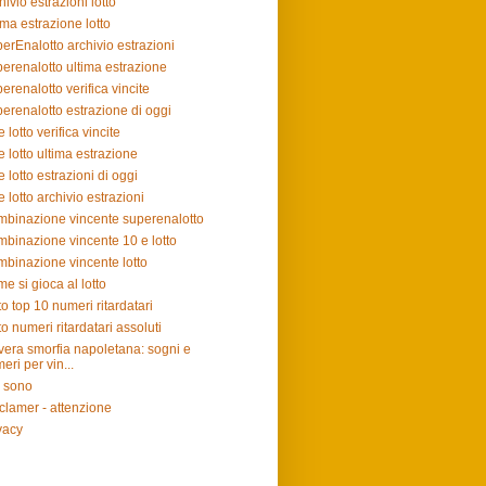
hivio estrazioni lotto
ima estrazione lotto
erEnalotto archivio estrazioni
erenalotto ultima estrazione
erenalotto verifica vincite
erenalotto estrazione di oggi
e lotto verifica vincite
e lotto ultima estrazione
e lotto estrazioni di oggi
e lotto archivio estrazioni
binazione vincente superenalotto
binazione vincente 10 e lotto
binazione vincente lotto
e si gioca al lotto
to top 10 numeri ritardatari
to numeri ritardatari assoluti
vera smorfia napoletana: sogni e
eri per vin...
 sono
clamer - attenzione
vacy