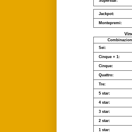
Superstar:
Jackpot:
Montepremi:
Vin
Combinazion
Sei:
Cinque + 1:
Cinque:
Quattro:
Tre:
5 star:
4 star:
3 star:
2 star:
1 star: