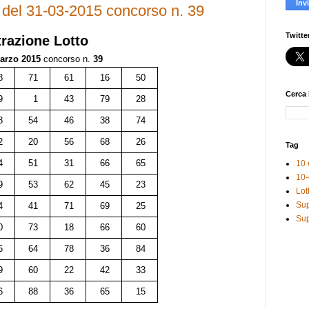
e del 31-03-2015 concorso n. 39
Twitte
trazione
Lotto
arzo 2015
concorso n.
39
8
71
61
16
50
Cerca 
9
1
43
79
28
8
54
46
38
74
2
20
56
68
26
Tag
4
51
31
66
65
10 
10-
9
53
62
45
23
Lot
Sup
4
41
71
69
25
Sup
0
73
18
66
60
6
64
78
36
84
9
60
22
42
33
6
88
36
65
15