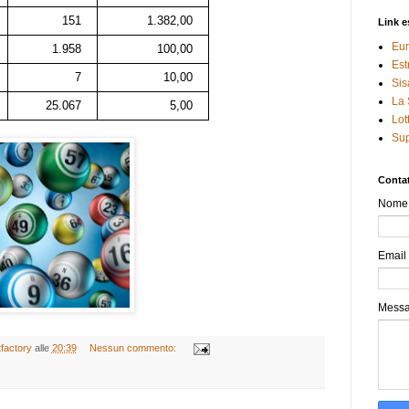
151
1.382,00
Link e
Eur
1.958
100,00
Est
7
10,00
Sis
La 
25.067
5,00
Lot
Sup
Contat
Nome
Email
Mess
tfactory
alle
20:39
Nessun commento: