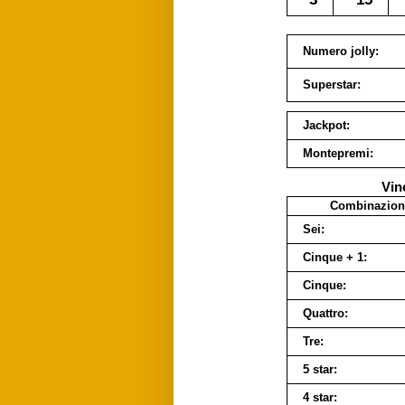
Numero jolly:
Superstar:
Jackpot:
Montepremi:
Vin
Combinazion
Sei:
Cinque + 1:
Cinque:
Quattro:
Tre:
5 star:
4 star: