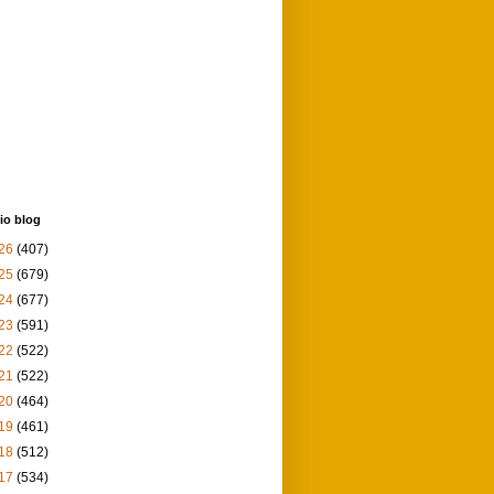
io blog
26
(407)
25
(679)
24
(677)
23
(591)
22
(522)
21
(522)
20
(464)
19
(461)
18
(512)
17
(534)