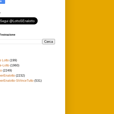
r
l'estrazione
e Lotto
(199)
e-Lotto
(1960)
to
(2249)
erEnalotto
(2232)
erEnalotto-SiVinceTutto
(531)