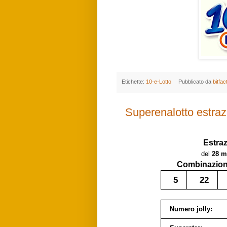
Etichette:
10-e-Lotto
Pubblicato da
bitfac
Superenalotto estraz
Estra
del
28 m
Combinazione
5
22
Numero jolly: