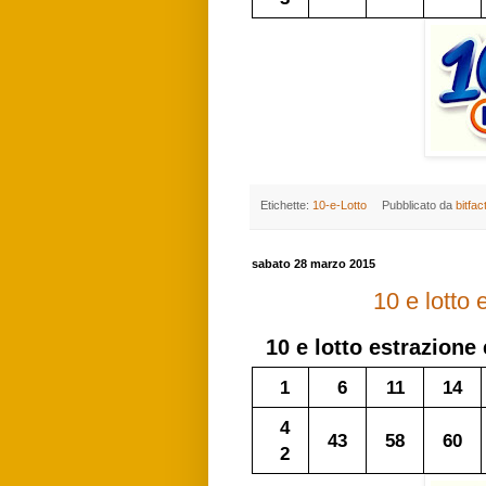
Etichette:
10-e-Lotto
Pubblicato da
bitfac
sabato 28 marzo 2015
10 e lotto
10 e lotto
estrazione 
1
6
11
14
4
43
58
60
2