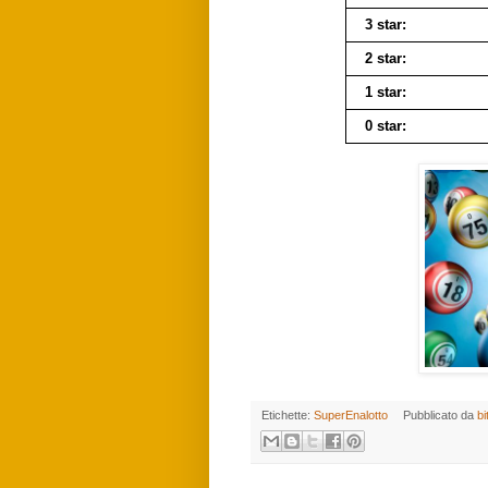
3 star:
2 star:
1 star:
0 star:
Etichette:
SuperEnalotto
Pubblicato da
bi