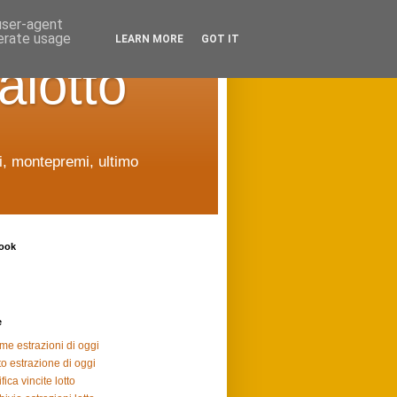
 user-agent
nerate usage
LEARN MORE
GOT IT
alotto
ti, montepremi, ultimo
ook
e
ime estrazioni di oggi
to estrazione di oggi
fica vincite lotto