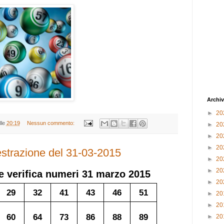
Archiv
►
20
lle
20:19
Nessun commento:
►
20
►
20
►
20
 estrazione del 31-03-2015
►
20
►
20
e verifica numeri
31 marzo 2015
►
20
29
32
41
43
46
51
►
20
►
20
60
64
73
86
88
89
►
20