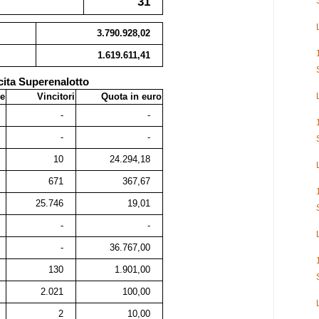
31
3.790.928,02
1.619.611,41
cita Superenalotto
e
Vincitori
Quota in euro
-
-
-
-
10
24.294,18
671
367,67
25.746
19,01
-
-
-
36.767,00
130
1.901,00
2.021
100,00
2
10,00