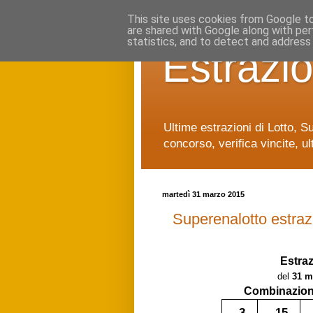
This site uses cookies from Google to 
are shared with Google along with per
statistics, and to detect and address
Estrazio
Ultime estrazioni di Lotto, S
concorso, verifica vincite, ul
martedì 31 marzo 2015
Superenalotto estraz
Estra
del
31 m
Combinazione
3
15