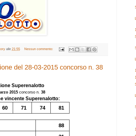
tory
alle
21:55
Nessun commento:
ione del 28-03-2015 concorso n. 38
zione
Superenalotto
arzo 2015
concorso n.
38
 vincente Superenalotto:
60
71
74
81
88