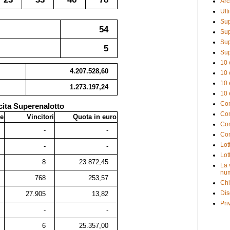
Arc
Ult
Sup
54
Sup
Sup
5
Sup
10 
4.207.528,60
10 
10 
1.273.197,24
10 
Com
cita Superenalotto
Com
e
Vincitori
Quota in euro
Com
-
-
Com
Lot
-
-
Lot
8
23.872,45
La 
num
768
253,57
Chi
Dis
27.905
13,82
Pri
-
-
6
25.357,00