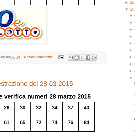
►
20
▼
20
►
►
►
►
►
►
►
tory
alle
20:19
Nessun commento:
►
►
▼
 estrazione del 28-03-2015
e verifica numeri
28 marzo 2015
26
30
32
34
37
40
61
65
72
74
76
84