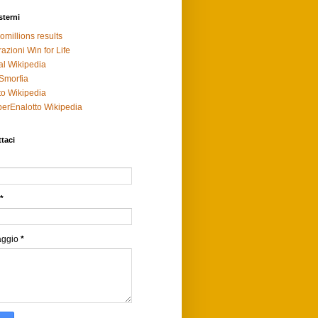
sterni
omillions results
razioni Win for Life
al Wikipedia
Smorfia
to Wikipedia
erEnalotto Wikipedia
taci
*
aggio
*