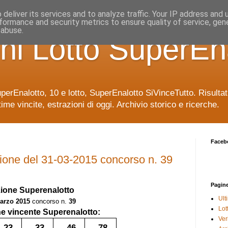
deliver its services and to analyze traffic. Your IP address and
formance and security metrics to ensure quality of service, ge
 abuse.
ni Lotto SuperEn
uperEnalotto, 10 e lotto, SuperEnalotto SiVinceTutto. Risulta
time vincite, estrazioni di oggi. Archivio storico e ricerche.
Faceb
ione del 31-03-2015 concorso n. 39
Pagin
zione
Superenalotto
Ult
arzo 2015
concorso n.
39
Lot
 vincente Superenalotto:
Veri
23
33
46
78