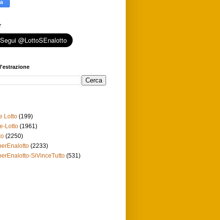
r
l'estrazione
e Lotto
(199)
e-Lotto
(1961)
to
(2250)
erEnalotto
(2233)
erEnalotto-SiVinceTutto
(531)