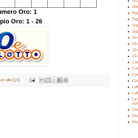
Arc
Ult
umero Oro: 1
Sup
Sup
pio Oro: 1 - 26
Sup
Sup
10 
10 
10 
10 
Com
Com
Com
tory
alle
21:01
Com
Lot
Lot
La 
num
Chi
Dis
Pri