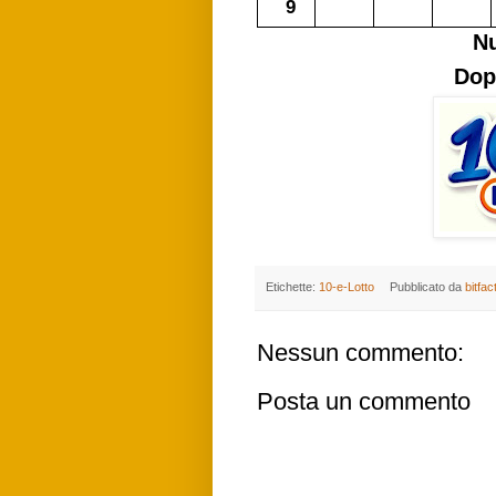
9
N
Dop
Etichette:
10-e-Lotto
Pubblicato da
bitfac
Nessun commento:
Posta un commento