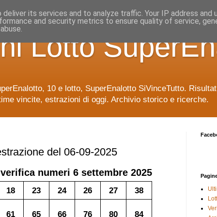
deliver its services and to analyze traffic. Your IP address and
formance and security metrics to ensure quality of service, ge
 abuse.
ni Lotto SuperEn
uperEnalotto, 10 e lotto, SuperEnalotto SiVinceTutto. Risulta
time vincite, estrazioni di oggi. Archivio storico e ricerche.
Faceb
 estrazione del 06-09-2025
 verifica numeri
6 settembre 2025
Pagin
18
23
24
26
27
38
Ult
Lot
Veri
61
65
66
76
80
84