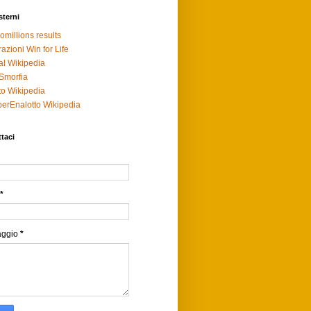
sterni
omillions results
razioni Win for Life
al Wikipedia
Smorfia
to Wikipedia
erEnalotto Wikipedia
taci
*
aggio
*