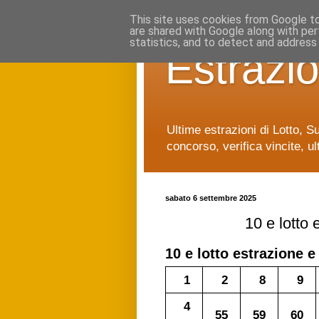
This site uses cookies from Google to 
are shared with Google along with per
statistics, and to detect and address
Estrazio
Ultime estrazioni di Lotto, S
concorso, verifica vincite, ul
sabato 6 settembre 2025
10 e lotto
10 e lotto
estrazione e
1
2
8
9
4
55
59
60