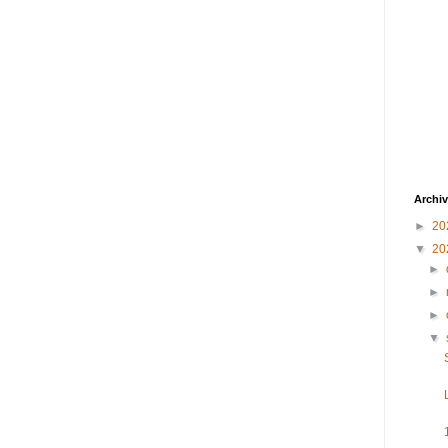
Archiv
►
20
▼
20
►
►
►
▼