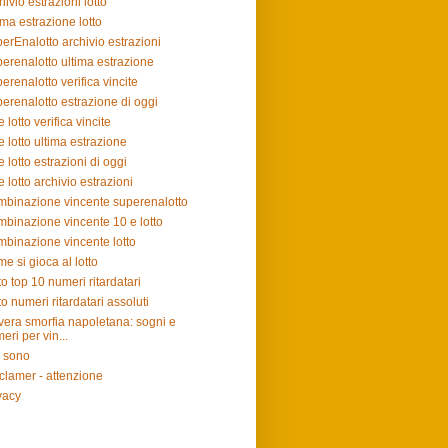
hivio estrazioni lotto
ima estrazione lotto
erEnalotto archivio estrazioni
erenalotto ultima estrazione
erenalotto verifica vincite
erenalotto estrazione di oggi
e lotto verifica vincite
e lotto ultima estrazione
e lotto estrazioni di oggi
e lotto archivio estrazioni
binazione vincente superenalotto
binazione vincente 10 e lotto
binazione vincente lotto
e si gioca al lotto
to top 10 numeri ritardatari
to numeri ritardatari assoluti
vera smorfia napoletana: sogni e
eri per vin...
 sono
clamer - attenzione
vacy