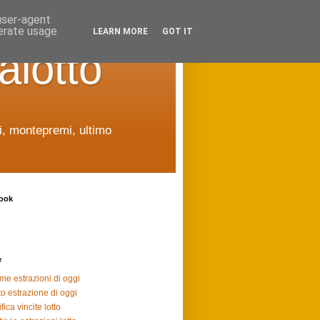
 user-agent
nerate usage
LEARN MORE
GOT IT
alotto
ti, montepremi, ultimo
ook
e
ime estrazioni di oggi
to estrazione di oggi
fica vincite lotto