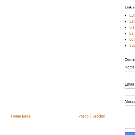
Link e
Eur
Est
Sis
La 
Lot
Sup
Contat
Nome
Email
Mess
Home page
Post più vecchio