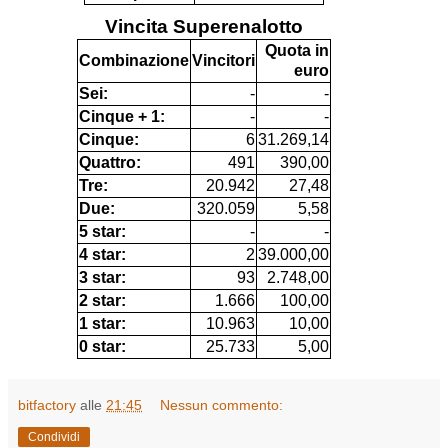
Vincita Superenalotto
Quota in
Combinazione
Vincitori
euro
Sei:
-
-
Cinque + 1:
-
-
Cinque:
6
31.269,14
Quattro:
491
390,00
Tre:
20.942
27,48
Due:
320.059
5,58
5 star:
-
-
4 star:
2
39.000,00
3 star:
93
2.748,00
2 star:
1.666
100,00
1 star:
10.963
10,00
0 star:
25.733
5,00
bitfactory
alle
21:45
Nessun commento:
Condividi