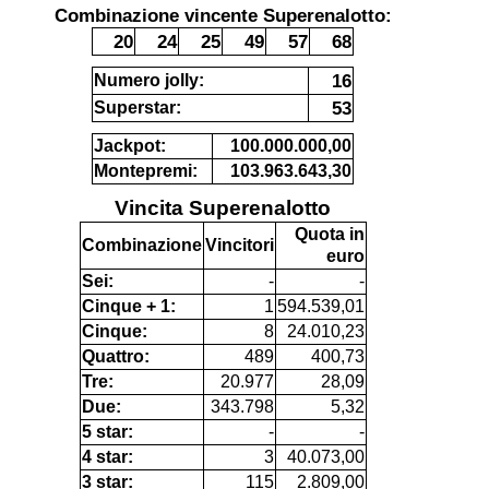
Combinazione vincente Superenalotto:
20
24
25
49
57
68
16
Numero jolly:
53
Superstar:
Jackpot:
100.000.000,00
Montepremi:
103.963.643,30
Vincita Superenalotto
Quota in
Combinazione
Vincitori
euro
Sei:
-
-
Cinque + 1:
1
594.539,01
Cinque:
8
24.010,23
Quattro:
489
400,73
Tre:
20.977
28,09
Due:
343.798
5,32
5 star:
-
-
4 star:
3
40.073,00
3 star:
115
2.809,00