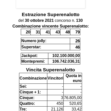
Estrazione
Superenalotto
del
30 ottobre 2021
concorso n.
130
Combinazione vincente Superenalotto:
20
31
41
43
48
79
26
Numero jolly:
46
Superstar:
Jackpot:
102.100.000,00
Montepremi:
106.742.036,31
Vincita Superenalotto
Quota in
Combinazione
Vincitori
euro
Sei:
-
-
Cinque + 1:
-
-
Cinque:
3
76.805,00
Quattro:
450
520,65
Tre:
21.126
33,42