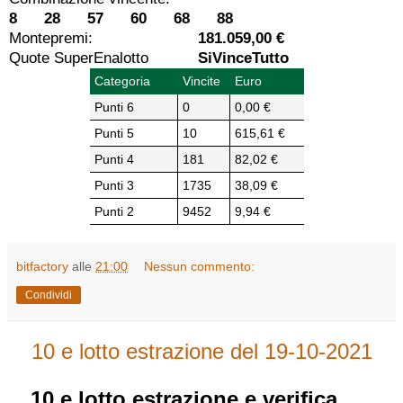
8 28 57 60 68 88
Montepremi:
181.059,00 €
Quote SuperEnalotto
SiVinceTutto
Categoria
Vincite
Euro
Punti 6
0
0,00 €
Punti 5
10
615,61 €
Punti 4
181
82,02 €
Punti 3
1735
38,09 €
Punti 2
9452
9,94 €
bitfactory
alle
21:00
Nessun commento:
Condividi
10 e lotto estrazione del 19-10-2021
10 e lotto
estrazione e verifica