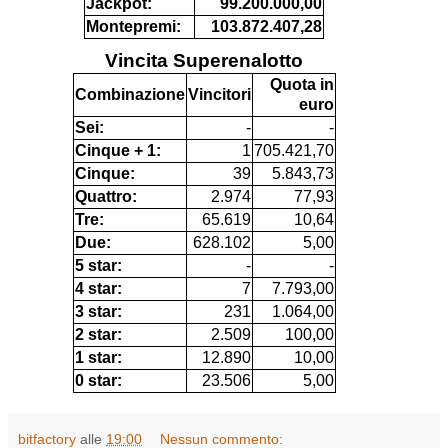
Jackpot:
99.200.000,00
Montepremi:
103.872.407,28
Vincita Superenalotto
Quota in
Combinazione
Vincitori
euro
Sei:
-
-
Cinque + 1:
1
705.421,70
Cinque:
39
5.843,73
Quattro:
2.974
77,93
Tre:
65.619
10,64
Due:
628.102
5,00
5 star:
-
-
4 star:
7
7.793,00
3 star:
231
1.064,00
2 star:
2.509
100,00
1 star:
12.890
10,00
0 star:
23.506
5,00
bitfactory
alle
19:00
Nessun commento: