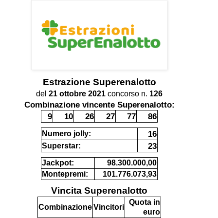
Estrazione
Superenalotto
del
21 ottobre 2021
concorso n.
126
Combinazione vincente Superenalotto:
9
10
26
27
77
86
16
Numero jolly:
23
Superstar:
Jackpot:
98.300.000,00
Montepremi:
101.776.073,93
Vincita Superenalotto
Quota in
Combinazione
Vincitori
euro