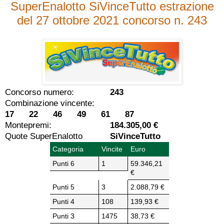
SuperEnalotto SiVinceTutto estrazione
del 27 ottobre 2021 concorso n. 243
Concorso numero:
243
Combinazione vincente:
17 22 46 49 61 87
Montepremi:
184.305,00 €
Quote SuperEnalotto
SiVinceTutto
Categoria
Vincite
Euro
Punti 6
1
59.346,21
€
Punti 5
3
2.088,79 €
Punti 4
108
139,93 €
Punti 3
1475
38,73 €