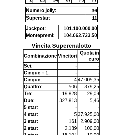
36
Numero jolly:
11
Superstar:
Jackpot:
101.100.000,00
Montepremi:
104.662.733,50
Vincita Superenalotto
Quota in
Combinazione
Vincitori
euro
Sei:
-
-
Cinque + 1:
-
-
Cinque:
4
47.005,35
Quattro:
506
379,25
Tre:
19.828
29,09
Due:
327.813
5,46
5 star:
-
-
4 star:
5
37.925,00
3 star:
161
2.909,00
2 star:
2.139
100,00