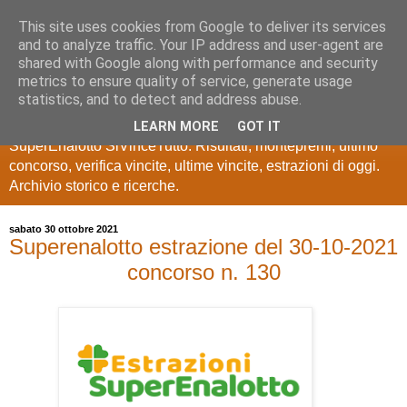
This site uses cookies from Google to deliver its services
Estrazioni Lotto
and to analyze traffic. Your IP address and user-agent are
shared with Google along with performance and security
SuperEnalotto
metrics to ensure quality of service, generate usage
statistics, and to detect and address abuse.
Ultime estrazioni di Lotto, SuperEnalotto, 10 e lotto,
LEARN MORE
GOT IT
SuperEnalotto SiVinceTutto. Risultati, montepremi, ultimo
concorso, verifica vincite, ultime vincite, estrazioni di oggi.
Archivio storico e ricerche.
sabato 30 ottobre 2021
Superenalotto estrazione del 30-10-2021
concorso n. 130