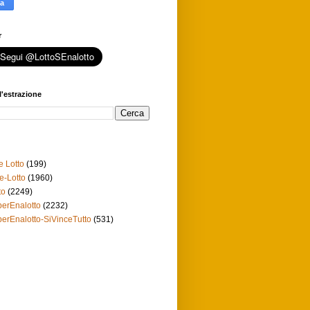
r
l'estrazione
e Lotto
(199)
e-Lotto
(1960)
to
(2249)
erEnalotto
(2232)
erEnalotto-SiVinceTutto
(531)