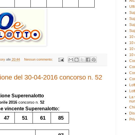
Arc
Ult
Sup
Sup
Sup
Sup
10 
10 
10 
10 
tory
alle
20:44
Nessun commento:
Com
Com
Com
ione del 30-04-2016 concorso n. 52
Com
Lot
Lot
zione
Superenalotto
La 
num
prile 2016
concorso n.
52
Chi
 vincente Superenalotto:
Dis
47
51
61
85
Pri