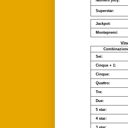
Numero jolly:
Superstar:
Jackpot:
Montepremi:
Vin
Combinazion
Sei:
Cinque + 1:
Cinque:
Quattro:
Tre:
Due:
5 star:
4 star:
3 star: