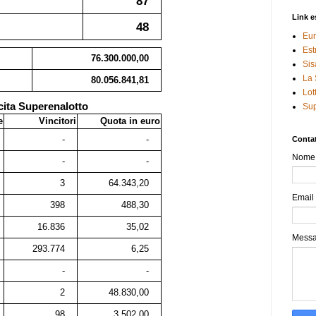
87
Link e
48
Eur
Est
76.300.000,00
Sis
La 
80.056.841,81
Lot
cita Superenalotto
Sup
e
Vincitori
Quota in euro
-
-
Contat
Nome
-
-
3
64.343,20
Email
398
488,30
16.836
35,02
Mess
293.774
6,25
-
-
2
48.830,00
98
3.502,00