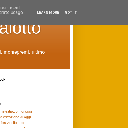
 user-agent
nerate usage
LEARN MORE
GOT IT
alotto
ti, montepremi, ultimo
ook
e
ime estrazioni di oggi
to estrazione di oggi
fica vincite lotto