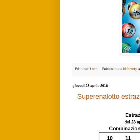
Etichette:
Lotto
Pubblicato da
bitfactory
a
giovedì 28 aprile 2016
Superenalotto estraz
Estra
del
28 a
Combinazione
10
11