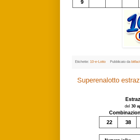
9
Etichette:
10-e-Lotto
Pubblicato da
bitfac
Superenalotto estraz
Estra
del
30 a
Combinazione
22
38