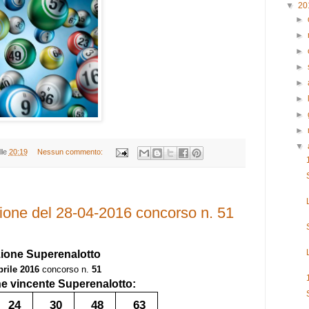
▼
20
►
►
►
►
►
►
►
►
▼
lle
20:19
Nessun commento:
ione del 28-04-2016 concorso n. 51
zione
Superenalotto
prile 2016
concorso n.
51
 vincente Superenalotto:
24
30
48
63