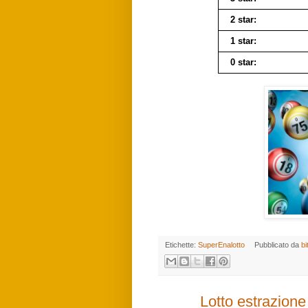
2 star:
1 star:
0 star:
Etichette:
SuperEnalotto
Pubblicato da
bi
Lotto estrazion