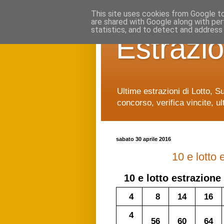
This site uses cookies from Google to 
are shared with Google along with per
statistics, and to detect and address
Estrazio
Ultime estrazioni di Lotto, S
concorso, verifica vincite, ul
sabato 30 aprile 2016
10 e lotto
10 e lotto
estrazione 
4
8
14
16
4
56
60
64