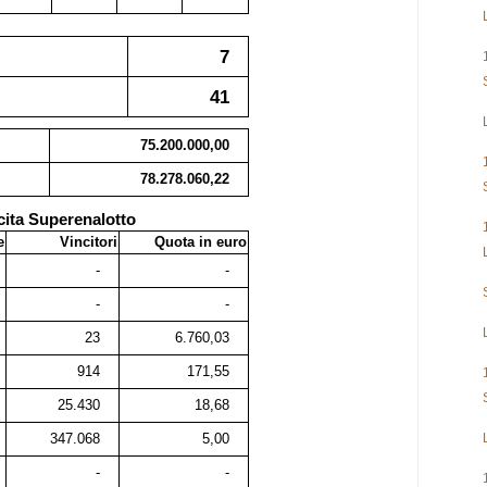
7
41
75.200.000,00
78.278.060,22
cita Superenalotto
e
Vincitori
Quota in euro
-
-
-
-
23
6.760,03
914
171,55
25.430
18,68
347.068
5,00
-
-