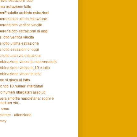
hivio estrazioni lotto
ima estrazione lotto
erEnalotto archivio estrazioni
erenalotto ultima estrazione
erenalotto verifica vincite
erenalotto estrazione di oggi
e lotto verifica vincite
e lotto ultima estrazione
e lotto estrazioni di oggi
e lotto archivio estrazioni
binazione vincente superenalotto
binazione vincente 10 e lotto
binazione vincente lotto
e si gioca al lotto
to top 10 numeri ritardatari
to numeri ritardatari assoluti
vera smorfia napoletana: sogni e
eri per vin...
 sono
clamer - attenzione
vacy