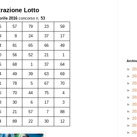
trazione
Lotto
prile 2016
concorso n.
53
6
57
79
23
59
9
8
24
37
17
4
81
65
66
49
0
56
52
21
1
Archiv
6
68
1
37
64
►
20
4
49
39
63
69
►
20
1
78
5
67
70
►
20
►
20
6
70
44
75
4
►
20
8
30
6
17
3
►
20
►
20
6
21
57
7
88
►
20
4
89
22
30
12
►
20
►
20