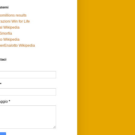
sterni
omillions results
razioni Win for Life
al Wikipedia
Smorfia
to Wikipedia
erEnalotto Wikipedia
taci
*
aggio
*