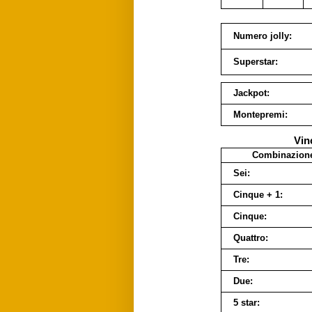
Numero jolly:
Superstar:
Jackpot:
Montepremi:
Vin
Combinazion
Sei:
Cinque + 1:
Cinque:
Quattro:
Tre:
Due:
5 star: