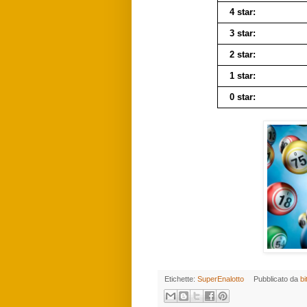
4 star:
3 star:
2 star:
1 star:
0 star:
Etichette:
SuperEnalotto
Pubblicato da
bi