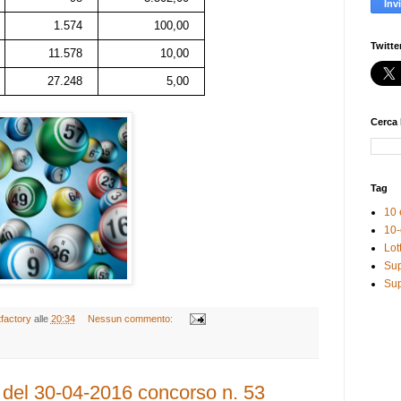
1.574
100,00
Twitte
11.578
10,00
27.248
5,00
Cerca 
Tag
10 
10-
Lot
Sup
Sup
tfactory
alle
20:34
Nessun commento:
e del 30-04-2016 concorso n. 53