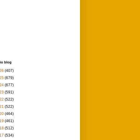
io blog
26
(407)
25
(679)
24
(677)
23
(591)
22
(522)
21
(522)
20
(464)
19
(461)
18
(512)
17
(534)