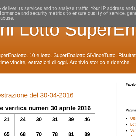
deliver its services and to analyze traffic. Your IP address and
formance and security metrics to ensure quality of service, ge
 abuse.
ni Lotto SuperEn
uperEnalotto, 10 e lotto, SuperEnalotto SiVinceTutto. Risulta
time vincite, estrazioni di oggi. Archivio storico e ricerche.
Faceb
 estrazione del 30-04-2016
e verifica numeri
30 aprile 2016
Pagin
21
24
30
31
39
46
Ult
Lot
Veri
65
68
70
78
81
89