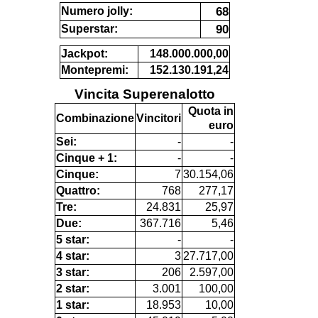
68
Numero jolly:
90
Superstar:
Jackpot:
148.000.000,00
Montepremi:
152.130.191,24
Vincita Superenalotto
Quota in
Combinazione
Vincitori
euro
Sei:
-
-
Cinque + 1:
-
-
Cinque:
7
30.154,06
Quattro:
768
277,17
Tre:
24.831
25,97
Due:
367.716
5,46
5 star:
-
-
4 star:
3
27.717,00
3 star:
206
2.597,00
2 star:
3.001
100,00
1 star:
18.953
10,00