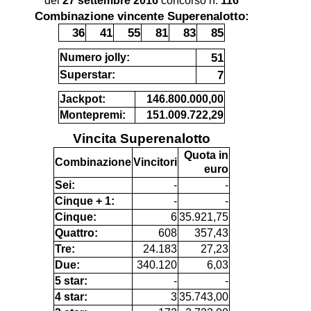
del
27 settembre 2016
concorso n.
116
Combinazione vincente Superenalotto:
36
41
55
81
83
85
51
Numero jolly:
7
Superstar:
Jackpot:
146.800.000,00
Montepremi:
151.009.722,29
Vincita Superenalotto
Quota in
Combinazione
Vincitori
euro
Sei:
-
-
Cinque + 1:
-
-
Cinque:
6
35.921,75
Quattro:
608
357,43
Tre:
24.183
27,23
Due:
340.120
6,03
5 star:
-
-
4 star:
3
35.743,00