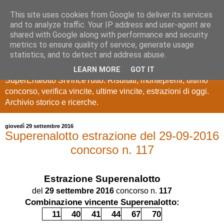
This site uses cookies from Google to deliver its services
Estrazioni Lotto
and to analyze traffic. Your IP address and user-agent are
shared with Google along with performance and security
SuperEnalotto
metrics to ensure quality of service, generate usage
statistics, and to detect and address abuse.
Ultime estrazioni di Lotto, SuperEnalotto, 10 e lotto,
LEARN MORE
GOT IT
SuperEnalotto SiVinceTutto. Risultati, montepremi, ultimo
concorso, verifica vincite, ultime vincite, estrazioni di oggi.
Archivio storico e ricerche.
giovedì 29 settembre 2016
Superenalotto estrazione del 29-09-2016
concorso n. 117
Estrazione
Superenalotto
del
29 settembre 2016
concorso n.
117
Combinazione vincente Superenalotto:
11
40
41
44
67
70