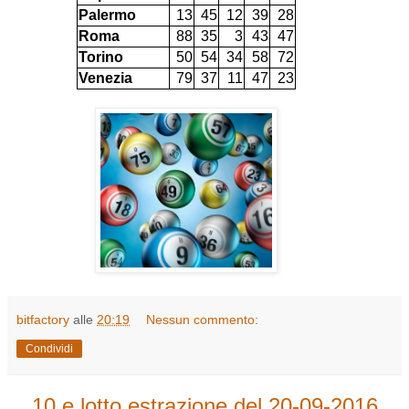
Palermo
13
45
12
39
28
Roma
88
35
3
43
47
Torino
50
54
34
58
72
Venezia
79
37
11
47
23
bitfactory
alle
20:19
Nessun commento:
Condividi
10 e lotto estrazione del 20-09-2016