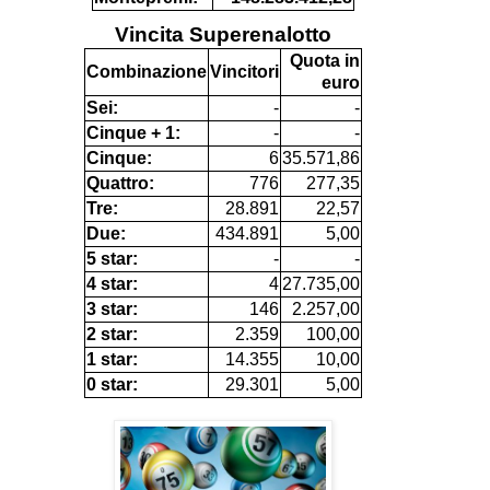
Vincita Superenalotto
Quota in
Combinazione
Vincitori
euro
Sei:
-
-
Cinque + 1:
-
-
Cinque:
6
35.571,86
Quattro:
776
277,35
Tre:
28.891
22,57
Due:
434.891
5,00
5 star:
-
-
4 star:
4
27.735,00
3 star:
146
2.257,00
2 star:
2.359
100,00
1 star:
14.355
10,00
0 star:
29.301
5,00