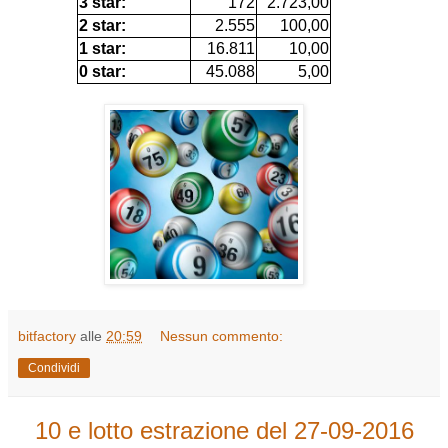
3 star:
172
2.723,00
2 star:
2.555
100,00
1 star:
16.811
10,00
0 star:
45.088
5,00
bitfactory
alle
20:59
Nessun commento:
Condividi
10 e lotto estrazione del 27-09-2016