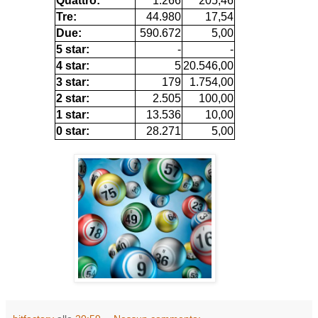
Quattro:
1.266
205,46
Tre:
44.980
17,54
Due:
590.672
5,00
5 star:
-
-
4 star:
5
20.546,00
3 star:
179
1.754,00
2 star:
2.505
100,00
1 star:
13.536
10,00
0 star:
28.271
5,00