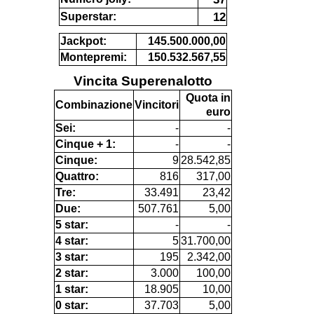
12
Superstar:
Jackpot:
145.500.000,00
Montepremi:
150.532.567,55
Vincita Superenalotto
Quota in
Combinazione
Vincitori
euro
Sei:
-
-
Cinque + 1:
-
-
Cinque:
9
28.542,85
Quattro:
816
317,00
Tre:
33.491
23,42
Due:
507.761
5,00
5 star:
-
-
4 star:
5
31.700,00
3 star:
195
2.342,00
2 star:
3.000
100,00
1 star:
18.905
10,00
0 star:
37.703
5,00