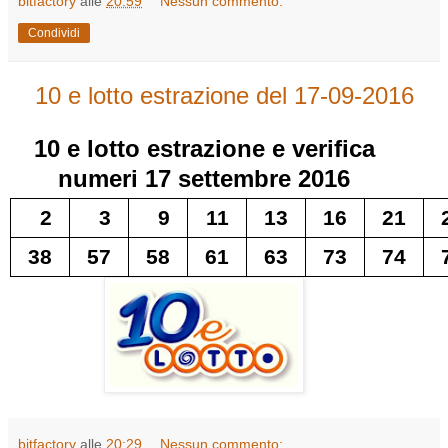
bitfactory
alle
20:59
Nessun commento:
Condividi
10 e lotto estrazione del 17-09-2016
10 e lotto
estrazione e verifica
numeri
17 settembre 2016
2
3
9
11
13
16
21
38
57
58
61
63
73
74
bitfactory
alle
20:29
Nessun commento: