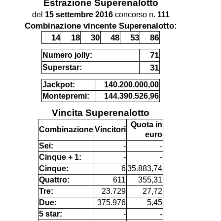
Estrazione
Superenalotto
del
15 settembre 2016
concorso n.
111
Combinazione vincente Superenalotto:
14
18
30
48
53
86
71
Numero jolly:
31
Superstar:
Jackpot:
140.200.000,00
Montepremi:
144.390.526,96
Vincita Superenalotto
Quota in
Combinazione
Vincitori
euro
Sei:
-
-
Cinque + 1:
-
-
Cinque:
6
35.883,74
Quattro:
611
355,31
Tre:
23.729
27,72
Due:
375.976
5,45
5 star:
-
-