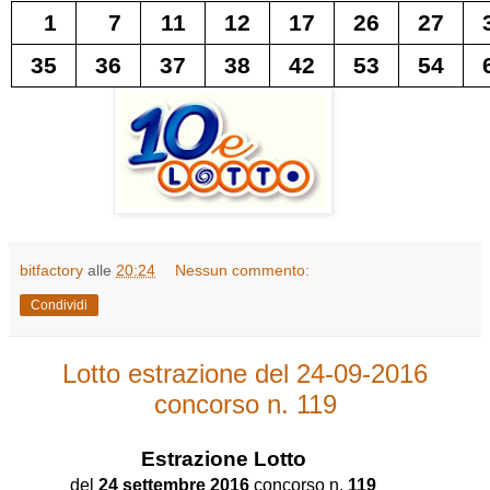
1
7
11
12
17
26
27
35
36
37
38
42
53
54
bitfactory
alle
20:24
Nessun commento:
Condividi
Lotto estrazione del 24-09-2016
concorso n. 119
Estrazione
Lotto
del
24 settembre 2016
concorso n.
119