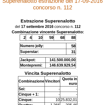
Superenalotto estrazione del 17-09-2016
concorso n. 112
Estrazione
Superenalotto
del
17 settembre 2016
concorso n.
112
Combinazione vincente Superenalotto:
2
4
10
59
68
88
58
Numero jolly:
31
Superstar:
Jackpot:
141.500.000,00
Montepremi:
146.639.929,54
Vincita Superenalotto
Quota in
Combinazione
Vincitori
euro
Sei:
-
-
Cinque + 1:
-
-
Cinque:
10
25.832,01