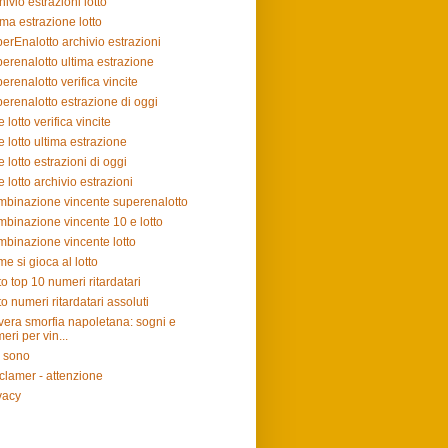
hivio estrazioni lotto
ima estrazione lotto
erEnalotto archivio estrazioni
erenalotto ultima estrazione
erenalotto verifica vincite
erenalotto estrazione di oggi
e lotto verifica vincite
e lotto ultima estrazione
e lotto estrazioni di oggi
e lotto archivio estrazioni
binazione vincente superenalotto
binazione vincente 10 e lotto
binazione vincente lotto
e si gioca al lotto
to top 10 numeri ritardatari
to numeri ritardatari assoluti
vera smorfia napoletana: sogni e
eri per vin...
 sono
clamer - attenzione
vacy