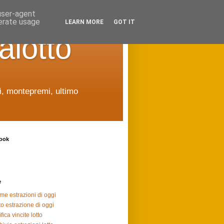
 user-agent
nerate usage
LEARN MORE
GOT IT
alotto
ti, montepremi, ultimo
ook
e
ime estrazioni di oggi
to estrazione di oggi
fica vincite lotto