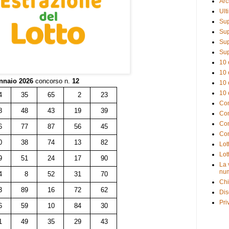
Arc
Ult
Sup
Sup
Sup
Sup
10 
10 
nnaio 2026
concorso n.
12
10 
10 
4
35
65
2
23
Com
8
48
43
19
39
Com
Com
6
77
87
56
45
Com
0
38
74
13
82
Lot
Lot
9
51
24
17
90
La 
num
4
8
52
31
70
Chi
3
89
16
72
62
Dis
Pri
6
59
10
84
30
1
49
35
29
43