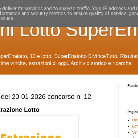
deliver its services and to analyze traffic. Your IP address and
formance and security metrics to ensure quality of service, ge
 abuse.
ni Lotto SuperEn
uperEnalotto, 10 e lotto, SuperEnalotto SiVinceTutto. Risulta
time vincite, estrazioni di oggi. Archivio storico e ricerche.
Faceb
e del 20-01-2026 concorso n. 12
trazione
Lotto
Pagin
Ult
Lot
Veri