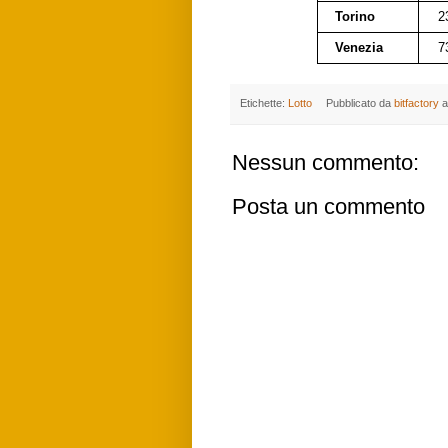
Torino
2
Venezia
7
Etichette:
Lotto
Pubblicato da
bitfactory
a
Nessun commento:
Posta un commento