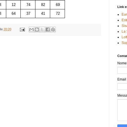
3
12
74
82
69
Link e
3
64
37
41
72
Eur
Est
Sis
lle
20:20
La 
Lot
Sup
Contat
Nome
Email
Mess