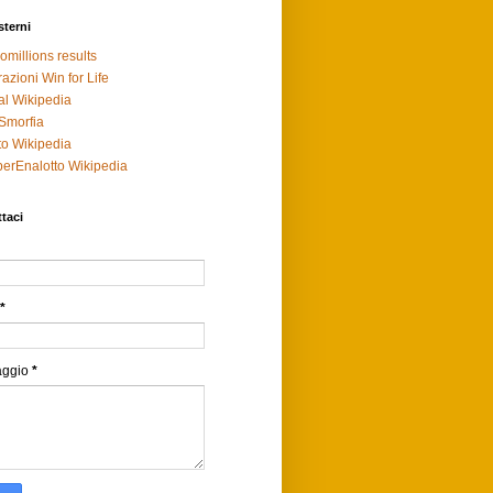
sterni
omillions results
razioni Win for Life
al Wikipedia
Smorfia
to Wikipedia
erEnalotto Wikipedia
taci
*
aggio
*