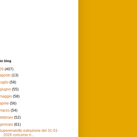
io blog
26
(407)
agosto
(13)
luglio
(58)
giugno
(55)
maggio
(58)
aprile
(56)
marzo
(54)
febbraio
(52)
gennaio
(61)
Superenalotto estrazione del 31-01-
2026 concorso n...