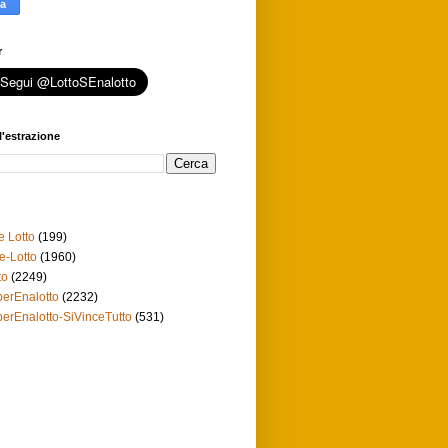
r
l'estrazione
e Lotto
(199)
e-Lotto
(1960)
to
(2249)
erEnalotto
(2232)
erEnalotto-SiVinceTutto
(531)