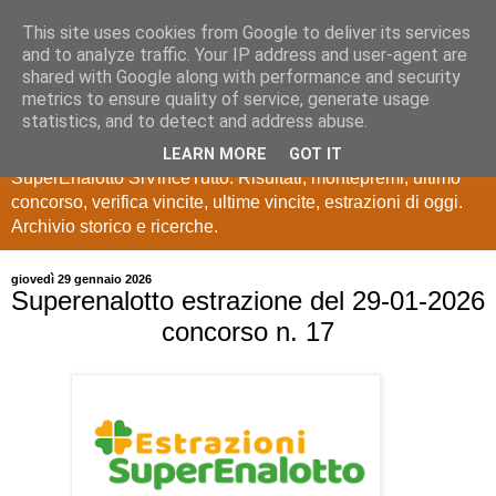
This site uses cookies from Google to deliver its services
Estrazioni Lotto
and to analyze traffic. Your IP address and user-agent are
shared with Google along with performance and security
SuperEnalotto
metrics to ensure quality of service, generate usage
statistics, and to detect and address abuse.
Ultime estrazioni di Lotto, SuperEnalotto, 10 e lotto,
LEARN MORE
GOT IT
SuperEnalotto SiVinceTutto. Risultati, montepremi, ultimo
concorso, verifica vincite, ultime vincite, estrazioni di oggi.
Archivio storico e ricerche.
giovedì 29 gennaio 2026
Superenalotto estrazione del 29-01-2026
concorso n. 17