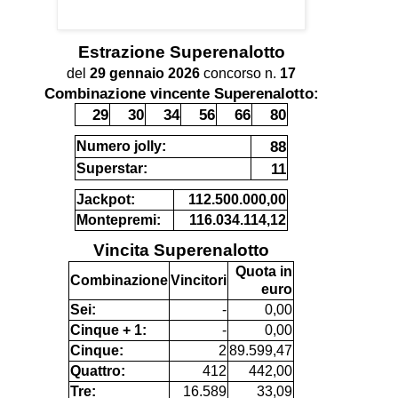
Estrazione
Superenalotto
del
29 gennaio 2026
concorso n.
17
Combinazione vincente Superenalotto:
29
30
34
56
66
80
88
Numero jolly:
11
Superstar:
Jackpot:
112.500.000,00
Montepremi:
116.034.114,12
Vincita Superenalotto
Quota in
Combinazione
Vincitori
euro
Sei:
-
0,00
Cinque + 1:
-
0,00
Cinque:
2
89.599,47
Quattro:
412
442,00
Tre:
16.589
33,09