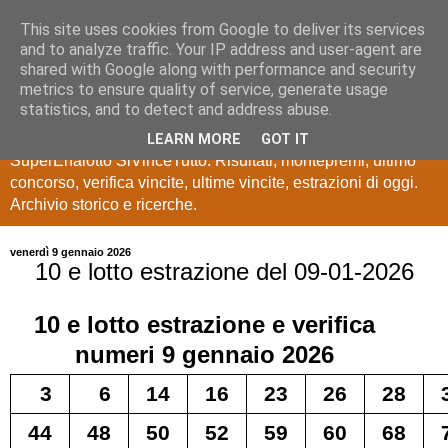
This site uses cookies from Google to deliver its services
Estrazioni Lotto
and to analyze traffic. Your IP address and user-agent are
shared with Google along with performance and security
SuperEnalotto
metrics to ensure quality of service, generate usage
statistics, and to detect and address abuse.
Ultime estrazioni di Lotto, SuperEnalotto, 10 e lotto,
LEARN MORE
GOT IT
SuperEnalotto SiVinceTutto. Risultati, montepremi, ultimo
concorso, verifica vincite, ultime vincite, estrazioni di oggi.
Archivio storico e ricerche.
venerdì 9 gennaio 2026
10 e lotto estrazione del 09-01-2026
10 e lotto
estrazione e verifica
numeri
9 gennaio 2026
3
6
14
16
23
26
28
44
48
50
52
59
60
68