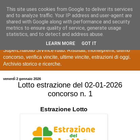
This site uses cookies from Google to deliver its services
Estrazioni Lotto
and to analyze traffic. Your IP address and user-agent are
shared with Google along with performance and security
SuperEnalotto
metrics to ensure quality of service, generate usage
statistics, and to detect and address abuse.
Ultime estrazioni di Lotto, SuperEnalotto, 10 e lotto,
LEARN MORE
GOT IT
SuperEnalotto SiVinceTutto. Risultati, montepremi, ultimo
concorso, verifica vincite, ultime vincite, estrazioni di oggi.
Archivio storico e ricerche.
venerdì 2 gennaio 2026
Lotto estrazione del 02-01-2026
concorso n. 1
Estrazione
Lotto