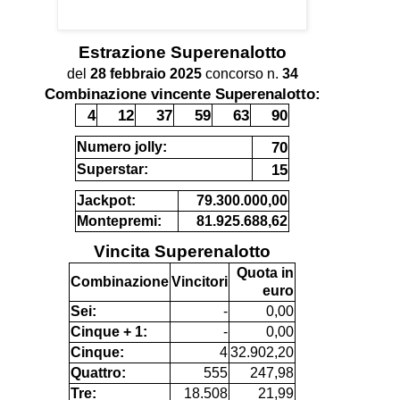
Estrazione
Superenalotto
del
28 febbraio 2025
concorso n.
34
Combinazione vincente Superenalotto:
4
12
37
59
63
90
70
Numero jolly:
15
Superstar:
Jackpot:
79.300.000,00
Montepremi:
81.925.688,62
Vincita Superenalotto
Quota in
Combinazione
Vincitori
euro
Sei:
-
0,00
Cinque + 1:
-
0,00
Cinque:
4
32.902,20
Quattro:
555
247,98
Tre:
18.508
21,99