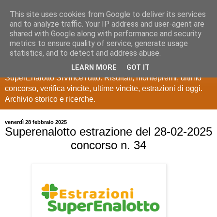
This site uses cookies from Google to deliver its services
Estrazioni Lotto
and to analyze traffic. Your IP address and user-agent are
shared with Google along with performance and security
SuperEnalotto
metrics to ensure quality of service, generate usage
statistics, and to detect and address abuse.
Ultime estrazioni di Lotto, SuperEnalotto, 10 e lotto,
LEARN MORE
GOT IT
SuperEnalotto SiVinceTutto. Risultati, montepremi, ultimo
concorso, verifica vincite, ultime vincite, estrazioni di oggi.
Archivio storico e ricerche.
venerdì 28 febbraio 2025
Superenalotto estrazione del 28-02-2025
concorso n. 34