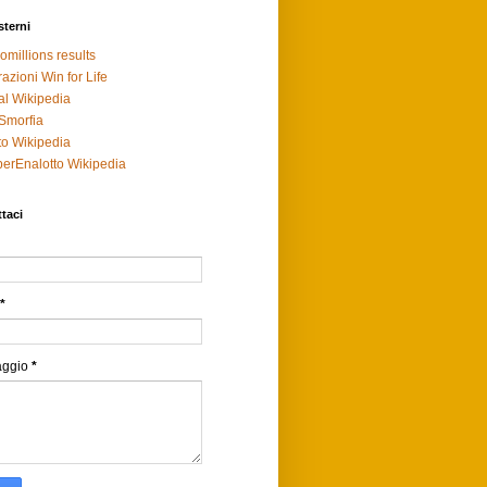
sterni
omillions results
razioni Win for Life
al Wikipedia
Smorfia
to Wikipedia
erEnalotto Wikipedia
taci
*
aggio
*