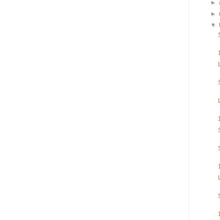
►
►
▼