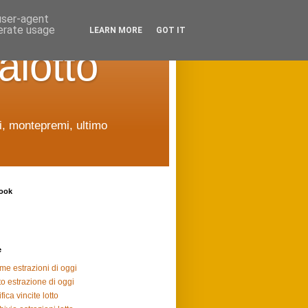
 user-agent
nerate usage
LEARN MORE
GOT IT
alotto
ti, montepremi, ultimo
ook
e
ime estrazioni di oggi
to estrazione di oggi
fica vincite lotto