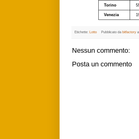
Torino
5
Venezia
1
Etichette:
Lotto
Pubblicato da
bitfactory
a
Nessun commento:
Posta un commento