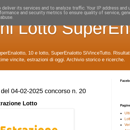
deliver its services and to analyze traffic. Your IP address and
formance and security metrics to ensure quality of service, ge
 abuse.
ni Lotto SuperEn
uperEnalotto, 10 e lotto, SuperEnalotto SiVinceTutto. Risulta
time vincite, estrazioni di oggi. Archivio storico e ricerche.
Faceb
e del 04-02-2025 concorso n. 20
trazione
Lotto
Pagin
Ult
Lot
Veri