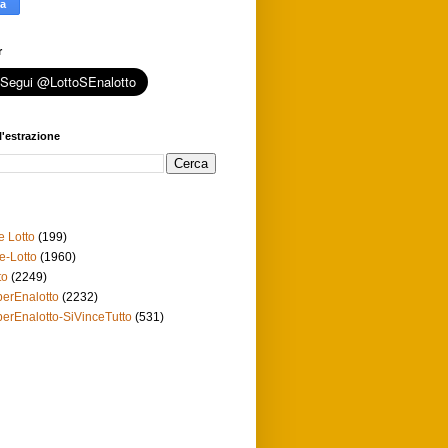
r
l'estrazione
e Lotto
(199)
e-Lotto
(1960)
to
(2249)
erEnalotto
(2232)
erEnalotto-SiVinceTutto
(531)