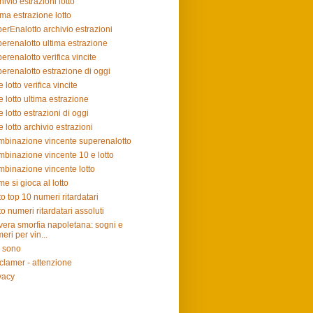
hivio estrazioni lotto
ima estrazione lotto
erEnalotto archivio estrazioni
erenalotto ultima estrazione
erenalotto verifica vincite
erenalotto estrazione di oggi
e lotto verifica vincite
e lotto ultima estrazione
e lotto estrazioni di oggi
e lotto archivio estrazioni
binazione vincente superenalotto
binazione vincente 10 e lotto
binazione vincente lotto
e si gioca al lotto
to top 10 numeri ritardatari
to numeri ritardatari assoluti
vera smorfia napoletana: sogni e
eri per vin...
 sono
clamer - attenzione
vacy