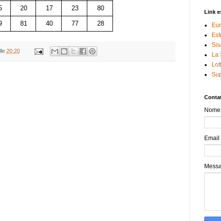
5
20
17
23
80
Link e
9
81
40
77
28
Eur
Est
Sis
lle
20:20
La 
Lot
Sup
Contat
Nome
Email
Mess