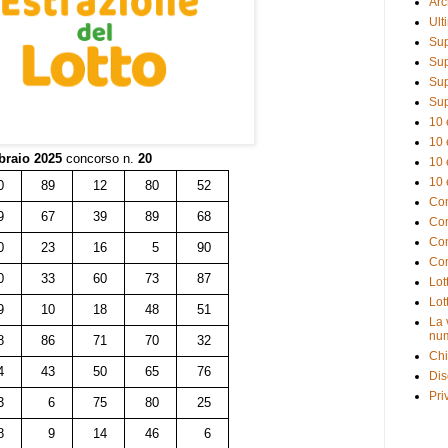
Arc
Ult
Sup
Sup
Sup
Sup
10 
10 
braio 2025
concorso n.
20
10 
10 
0
89
12
80
52
Com
9
67
39
89
68
Com
Com
0
23
16
5
90
Com
0
33
60
73
87
Lot
Lot
9
10
18
48
51
La 
num
8
86
71
70
32
Chi
4
43
50
65
76
Dis
Pri
3
6
75
80
25
8
9
14
46
6