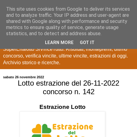
This site uses cookies from Google to deliver its services
Estrazioni Lotto
and to analyze traffic. Your IP address and user-agent are
shared with Google along with performance and security
SuperEnalotto
metrics to ensure quality of service, generate usage
statistics, and to detect and address abuse.
Ultime estrazioni di Lotto, SuperEnalotto, 10 e lotto,
LEARN MORE
GOT IT
SuperEnalotto SiVinceTutto. Risultati, montepremi, ultimo
concorso, verifica vincite, ultime vincite, estrazioni di oggi.
Archivio storico e ricerche.
sabato 26 novembre 2022
Lotto estrazione del 26-11-2022
concorso n. 142
Estrazione
Lotto