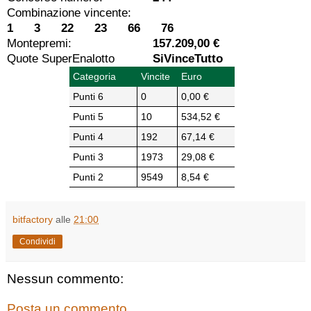
Combinazione vincente:
1 3 22 23 66 76
Montepremi:
157.209,00 €
Quote SuperEnalotto
SiVinceTutto
Categoria
Vincite
Euro
Punti 6
0
0,00 €
Punti 5
10
534,52 €
Punti 4
192
67,14 €
Punti 3
1973
29,08 €
Punti 2
9549
8,54 €
bitfactory
alle
21:00
Condividi
Nessun commento:
Posta un commento