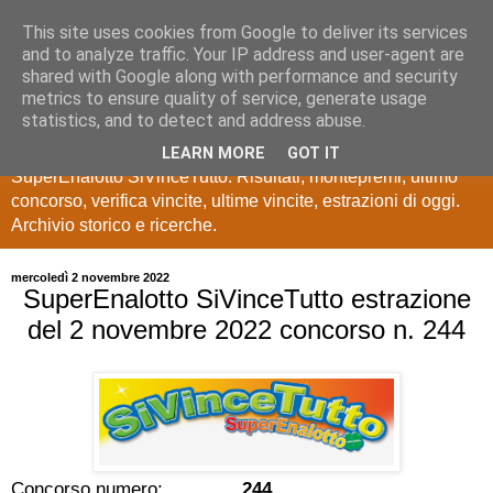
This site uses cookies from Google to deliver its services
Estrazioni Lotto
and to analyze traffic. Your IP address and user-agent are
shared with Google along with performance and security
SuperEnalotto
metrics to ensure quality of service, generate usage
statistics, and to detect and address abuse.
Ultime estrazioni di Lotto, SuperEnalotto, 10 e lotto,
LEARN MORE
GOT IT
SuperEnalotto SiVinceTutto. Risultati, montepremi, ultimo
concorso, verifica vincite, ultime vincite, estrazioni di oggi.
Archivio storico e ricerche.
mercoledì 2 novembre 2022
SuperEnalotto SiVinceTutto estrazione
del 2 novembre 2022 concorso n. 244
Concorso numero:
244