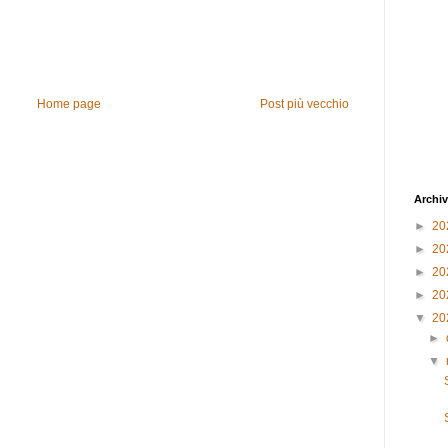
Home page
Post più vecchio
Archiv
►
20
►
20
►
20
►
20
▼
20
►
▼