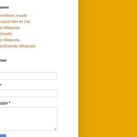
sterni
omillions results
razioni Win for Life
al Wikipedia
Smorfia
to Wikipedia
erEnalotto Wikipedia
taci
*
aggio
*