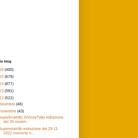
io blog
26
(400)
25
(679)
24
(677)
23
(591)
22
(522)
dicembre
(46)
novembre
(43)
SuperEnalotto SiVinceTutto estrazione
del 30 novem...
Superenalotto estrazione del 29-11-
2022 concorso n...