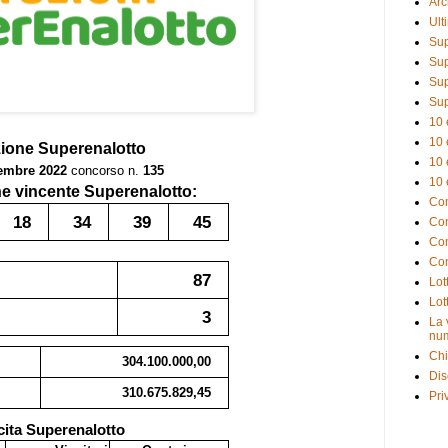
Arc
Ult
Sup
Sup
Sup
Sup
10 
10 
zione
Superenalotto
10 
embre 2022
concorso n.
135
10 
 vincente Superenalotto:
Com
18
34
39
45
Com
Com
Com
87
Lot
Lot
3
La 
num
Chi
304.100.000,00
Dis
310.675.829,45
Pri
cita Superenalotto