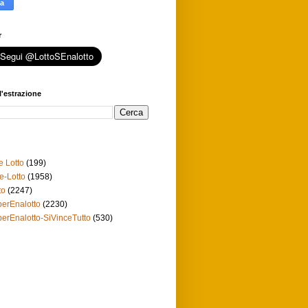
r
l'estrazione
e Lotto
(199)
e-Lotto
(1958)
to
(2247)
erEnalotto
(2230)
erEnalotto-SiVinceTutto
(530)