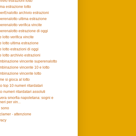
hivio estrazioni lotto
ima estrazione lotto
erEnalotto archivio estrazioni
erenalotto ultima estrazione
erenalotto verifica vincite
erenalotto estrazione di oggi
e lotto verifica vincite
e lotto ultima estrazione
e lotto estrazioni di oggi
e lotto archivio estrazioni
binazione vincente superenalotto
binazione vincente 10 e lotto
binazione vincente lotto
e si gioca al lotto
to top 10 numeri ritardatari
to numeri ritardatari assoluti
vera smorfia napoletana: sogni e
eri per vin...
 sono
clamer - attenzione
vacy