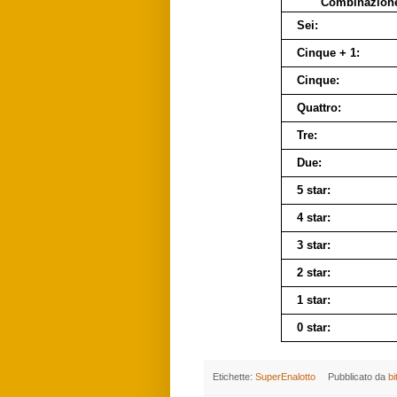
Combinazion
Sei:
Cinque + 1:
Cinque:
Quattro:
Tre:
Due:
5 star:
4 star:
3 star:
2 star:
1 star:
0 star:
Etichette:
SuperEnalotto
Pubblicato da
bi