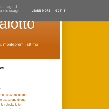
 user-agent
nerate usage
LEARN MORE
GOT IT
alotto
ti, montepremi, ultimo
ook
e
ime estrazioni di oggi
to estrazione di oggi
fica vincite lotto