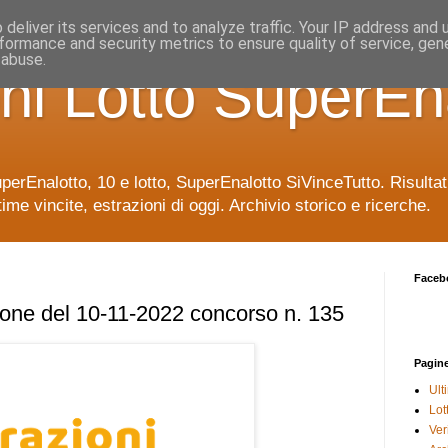
deliver its services and to analyze traffic. Your IP address and
formance and security metrics to ensure quality of service, ge
 abuse.
ni Lotto SuperEn
uperEnalotto, 10 e lotto, SuperEnalotto SiVinceTutto. Risulta
time vincite, estrazioni di oggi. Archivio storico e ricerche.
Faceb
ione del 10-11-2022 concorso n. 135
Pagin
Ult
Lot
Veri