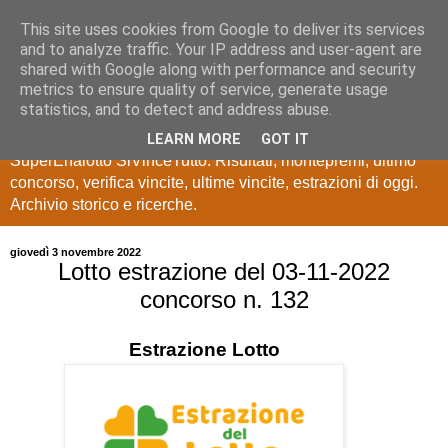
This site uses cookies from Google to deliver its services
Estrazioni Lotto
and to analyze traffic. Your IP address and user-agent are
shared with Google along with performance and security
SuperEnalotto
metrics to ensure quality of service, generate usage
statistics, and to detect and address abuse.
Ultime estrazioni di Lotto, SuperEnalotto, 10 e lotto,
LEARN MORE
GOT IT
SuperEnalotto SiVinceTutto. Risultati, montepremi, ultimo
concorso, verifica vincite, ultime vincite, estrazioni di oggi.
Archivio storico e ricerche.
giovedì 3 novembre 2022
Lotto estrazione del 03-11-2022
concorso n. 132
Estrazione
Lotto