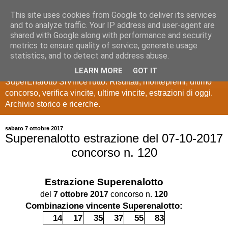
This site uses cookies from Google to deliver its services
Estrazioni Lotto
and to analyze traffic. Your IP address and user-agent are
shared with Google along with performance and security
SuperEnalotto
metrics to ensure quality of service, generate usage
statistics, and to detect and address abuse.
Ultime estrazioni di Lotto, SuperEnalotto, 10 e lotto,
LEARN MORE
GOT IT
SuperEnalotto SiVinceTutto. Risultati, montepremi, ultimo
concorso, verifica vincite, ultime vincite, estrazioni di oggi.
Archivio storico e ricerche.
sabato 7 ottobre 2017
Superenalotto estrazione del 07-10-2017
concorso n. 120
Estrazione
Superenalotto
del
7 ottobre 2017
concorso n.
120
Combinazione vincente Superenalotto:
14
17
35
37
55
83