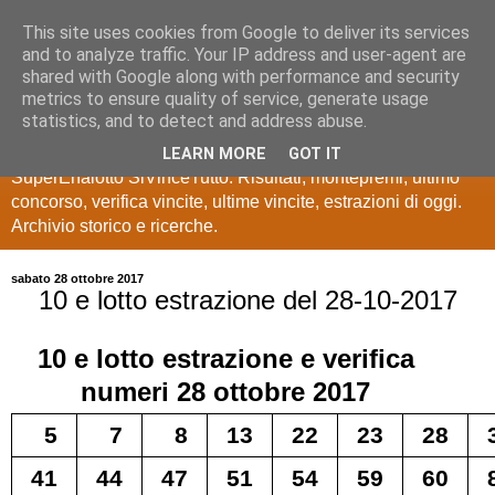
This site uses cookies from Google to deliver its services
Estrazioni Lotto
and to analyze traffic. Your IP address and user-agent are
shared with Google along with performance and security
SuperEnalotto
metrics to ensure quality of service, generate usage
statistics, and to detect and address abuse.
Ultime estrazioni di Lotto, SuperEnalotto, 10 e lotto,
LEARN MORE
GOT IT
SuperEnalotto SiVinceTutto. Risultati, montepremi, ultimo
concorso, verifica vincite, ultime vincite, estrazioni di oggi.
Archivio storico e ricerche.
sabato 28 ottobre 2017
10 e lotto estrazione del 28-10-2017
10 e lotto
estrazione e verifica
numeri
28 ottobre 2017
5
7
8
13
22
23
28
41
44
47
51
54
59
60