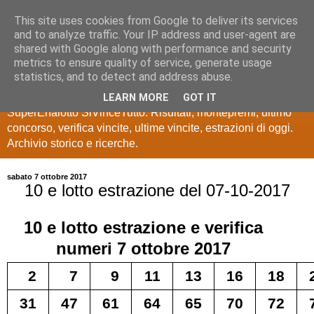
This site uses cookies from Google to deliver its services
Estrazioni Lotto
and to analyze traffic. Your IP address and user-agent are
shared with Google along with performance and security
SuperEnalotto
metrics to ensure quality of service, generate usage
statistics, and to detect and address abuse.
Ultime estrazioni di Lotto, SuperEnalotto, 10 e lotto,
LEARN MORE
GOT IT
SuperEnalotto SiVinceTutto. Risultati, montepremi, ultimo
concorso, verifica vincite, ultime vincite, estrazioni di oggi.
Archivio storico e ricerche.
sabato 7 ottobre 2017
10 e lotto estrazione del 07-10-2017
10 e lotto
estrazione e verifica
numeri
7 ottobre 2017
2
7
9
11
13
16
18
31
47
61
64
65
70
72