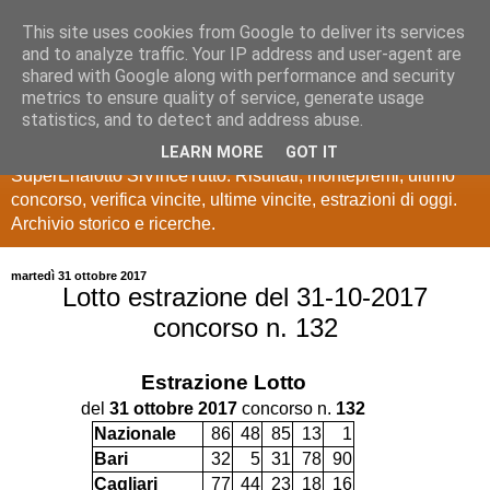
This site uses cookies from Google to deliver its services
Estrazioni Lotto
and to analyze traffic. Your IP address and user-agent are
shared with Google along with performance and security
SuperEnalotto
metrics to ensure quality of service, generate usage
statistics, and to detect and address abuse.
Ultime estrazioni di Lotto, SuperEnalotto, 10 e lotto,
LEARN MORE
GOT IT
SuperEnalotto SiVinceTutto. Risultati, montepremi, ultimo
concorso, verifica vincite, ultime vincite, estrazioni di oggi.
Archivio storico e ricerche.
martedì 31 ottobre 2017
Lotto estrazione del 31-10-2017
concorso n. 132
Estrazione
Lotto
del
31 ottobre 2017
concorso n.
132
Nazionale
86
48
85
13
1
Bari
32
5
31
78
90
Cagliari
77
44
23
18
16