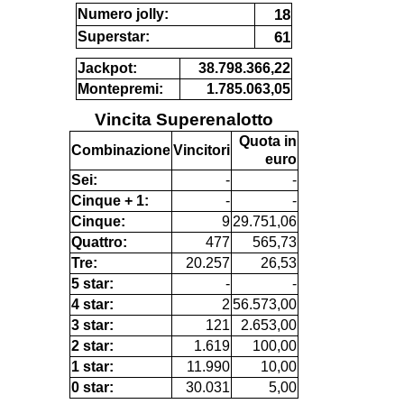
18
Numero jolly:
61
Superstar:
Jackpot:
38.798.366,22
Montepremi:
1.785.063,05
Vincita Superenalotto
Quota in
Combinazione
Vincitori
euro
Sei:
-
-
Cinque + 1:
-
-
Cinque:
9
29.751,06
Quattro:
477
565,73
Tre:
20.257
26,53
5 star:
-
-
4 star:
2
56.573,00
3 star:
121
2.653,00
2 star:
1.619
100,00
1 star:
11.990
10,00
0 star:
30.031
5,00