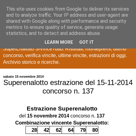
This site uses cookies from Google to deliver its services
Estrazioni Lotto
and to analyze traffic. Your IP address and user-agent are
shared with Google along with performance and security
SuperEnalotto
metrics to ensure quality of service, generate usage
statistics, and to detect and address abuse.
Ultime estrazioni di Lotto, SuperEnalotto, 10 e lotto,
LEARN MORE
GOT IT
SuperEnalotto SiVinceTutto. Risultati, montepremi, ultimo
concorso, verifica vincite, ultime vincite, estrazioni di oggi.
Archivio storico e ricerche.
sabato 15 novembre 2014
Superenalotto estrazione del 15-11-2014
concorso n. 137
Estrazione
Superenalotto
del
15 novembre 2014
concorso n.
137
Combinazione vincente Superenalotto:
28
42
62
64
79
80