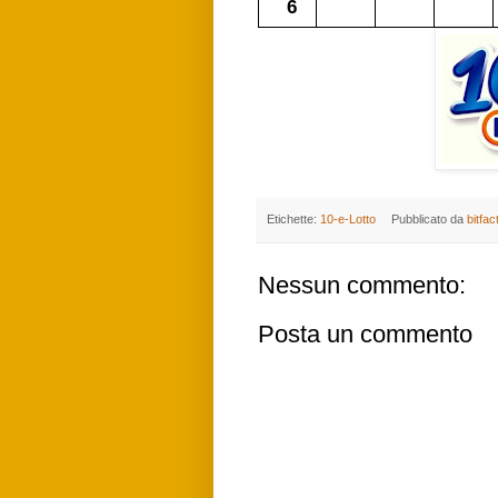
6
Etichette:
10-e-Lotto
Pubblicato da
bitfac
Nessun commento:
Posta un commento