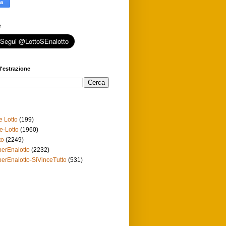
r
l'estrazione
e Lotto
(199)
e-Lotto
(1960)
to
(2249)
erEnalotto
(2232)
erEnalotto-SiVinceTutto
(531)