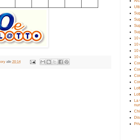
Arc
Ult
Sup
Sup
Sup
Sup
10 
10 
10 
10 
tory
alle
20:14
Com
Com
Com
Com
Lot
Lot
La 
num
Chi
Dis
Pri