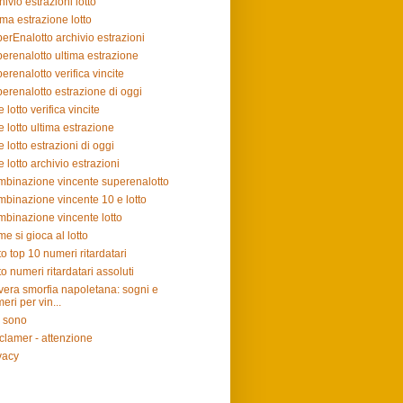
hivio estrazioni lotto
ima estrazione lotto
erEnalotto archivio estrazioni
erenalotto ultima estrazione
erenalotto verifica vincite
erenalotto estrazione di oggi
e lotto verifica vincite
e lotto ultima estrazione
e lotto estrazioni di oggi
e lotto archivio estrazioni
binazione vincente superenalotto
binazione vincente 10 e lotto
binazione vincente lotto
e si gioca al lotto
to top 10 numeri ritardatari
to numeri ritardatari assoluti
vera smorfia napoletana: sogni e
eri per vin...
 sono
clamer - attenzione
vacy