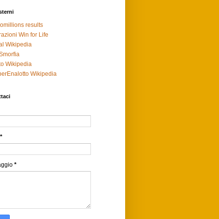
sterni
omillions results
razioni Win for Life
al Wikipedia
Smorfia
to Wikipedia
erEnalotto Wikipedia
taci
*
aggio
*