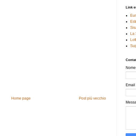
Link e
Eur
Est
Sis
La 
Lot
Sup
Contat
Nome
Email
Home page
Post più vecchio
Mess