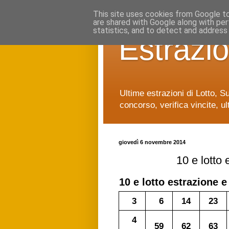
This site uses cookies from Google to 
are shared with Google along with per
statistics, and to detect and address
Estrazio
Ultime estrazioni di Lotto, S
concorso, verifica vincite, ul
giovedì 6 novembre 2014
10 e lotto
10 e lotto
estrazione e
3
6
14
23
4
59
62
63