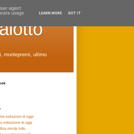
 user-agent
nerate usage
LEARN MORE
GOT IT
alotto
ti, montepremi, ultimo
ook
e
ime estrazioni di oggi
to estrazione di oggi
fica vincite lotto