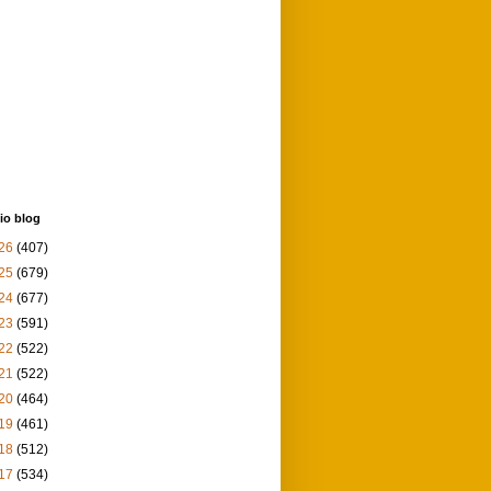
io blog
26
(407)
25
(679)
24
(677)
23
(591)
22
(522)
21
(522)
20
(464)
19
(461)
18
(512)
17
(534)