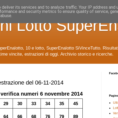
deliver its services and to analyze traffic. Your IP address and
formance and security metrics to ensure quality of service, ge
 abuse.
ni Lotto SuperEn
uperEnalotto, 10 e lotto, SuperEnalotto SiVinceTutto. Risulta
time vincite, estrazioni di oggi. Archivio storico e ricerche.
Faceb
 estrazione del 06-11-2014
 verifica numeri
6 novembre 2014
Pagin
29
30
33
34
35
45
Ult
Lot
Veri
64
66
68
76
79
89