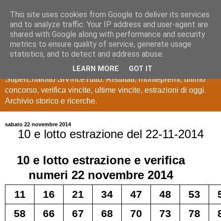
This site uses cookies from Google to deliver its services
Estrazioni Lotto
and to analyze traffic. Your IP address and user-agent are
shared with Google along with performance and security
SuperEnalotto
metrics to ensure quality of service, generate usage
statistics, and to detect and address abuse.
Ultime estrazioni di Lotto, SuperEnalotto, 10 e lotto,
LEARN MORE
GOT IT
SuperEnalotto SiVinceTutto. Risultati, montepremi, ultimo
concorso, verifica vincite, ultime vincite, estrazioni di oggi.
Archivio storico e ricerche.
sabato 22 novembre 2014
10 e lotto estrazione del 22-11-2014
10 e lotto
estrazione e verifica
numeri
22 novembre 2014
11
16
21
34
47
48
53
58
66
67
68
70
73
78