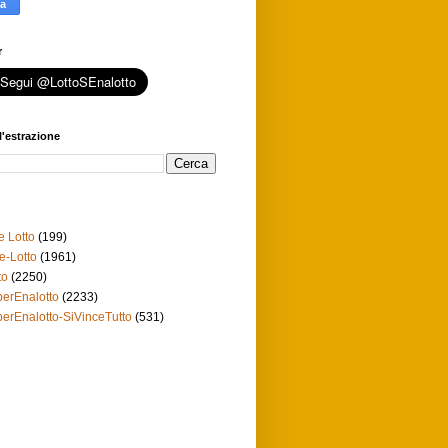
r
l'estrazione
e Lotto
(199)
e-Lotto
(1961)
to
(2250)
erEnalotto
(2233)
erEnalotto-SiVinceTutto
(531)