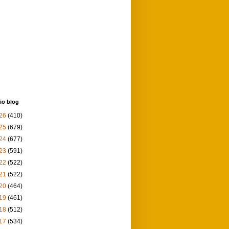
io blog
26
(410)
25
(679)
24
(677)
23
(591)
22
(522)
21
(522)
20
(464)
19
(461)
18
(512)
17
(534)