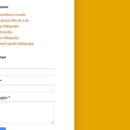
sterni
omillions results
razioni Win for Life
al Wikipedia
Smorfia
to Wikipedia
erEnalotto Wikipedia
taci
*
aggio
*