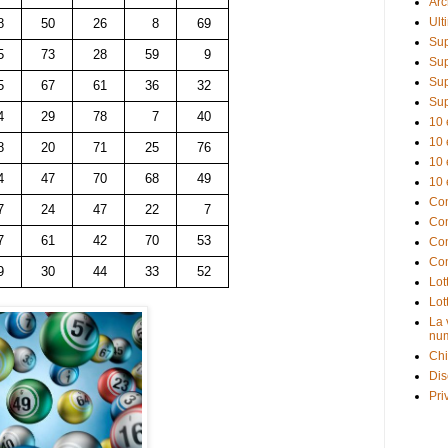
Arc
Ult
8
50
26
8
69
Sup
5
73
28
59
9
Sup
Sup
5
67
61
36
32
Sup
4
29
78
7
40
10 
10 
8
20
71
25
76
10 
4
47
70
68
49
10 
Com
7
24
47
22
7
Com
7
61
42
70
53
Com
Com
9
30
44
33
52
Lot
Lot
La 
num
Chi
Dis
Pri