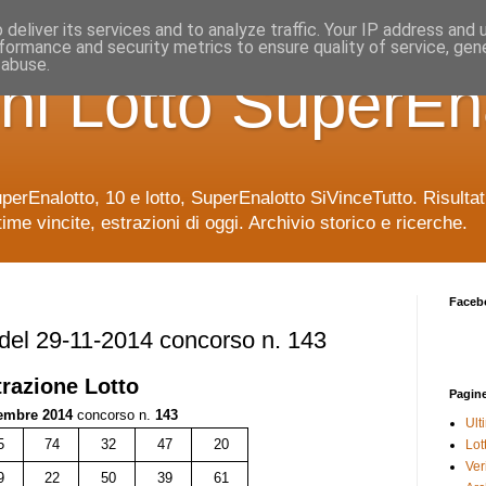
deliver its services and to analyze traffic. Your IP address and
formance and security metrics to ensure quality of service, ge
 abuse.
ni Lotto SuperEn
uperEnalotto, 10 e lotto, SuperEnalotto SiVinceTutto. Risulta
time vincite, estrazioni di oggi. Archivio storico e ricerche.
Faceb
 del 29-11-2014 concorso n. 143
trazione
Lotto
Pagin
embre 2014
concorso n.
143
Ult
5
74
32
47
20
Lot
Veri
9
22
50
39
61