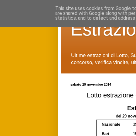
This site uses cookies from Google to 
are shared with Google along with per
statistics, and to detect and address
Estrazio
Ultime estrazioni di Lotto, S
concorso, verifica vincite, ul
sabato 29 novembre 2014
Lotto estrazione
Es
del
29 nov
Nazionale
3
Bari
1