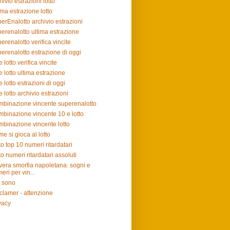
hivio estrazioni lotto
ima estrazione lotto
erEnalotto archivio estrazioni
erenalotto ultima estrazione
erenalotto verifica vincite
erenalotto estrazione di oggi
e lotto verifica vincite
e lotto ultima estrazione
e lotto estrazioni di oggi
e lotto archivio estrazioni
binazione vincente superenalotto
binazione vincente 10 e lotto
binazione vincente lotto
e si gioca al lotto
to top 10 numeri ritardatari
to numeri ritardatari assoluti
vera smorfia napoletana: sogni e
eri per vin...
 sono
clamer - attenzione
vacy