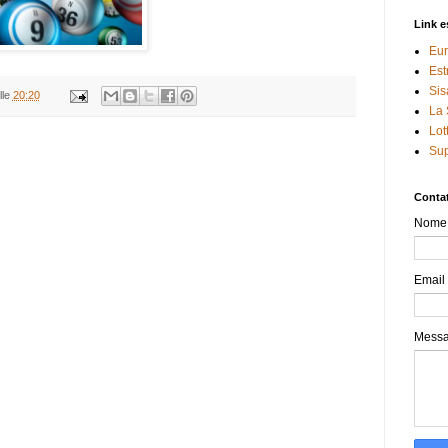
Link e
Eur
Est
Sis
lle
20:20
La 
Lot
Sup
Contat
Nome
Email
Mess