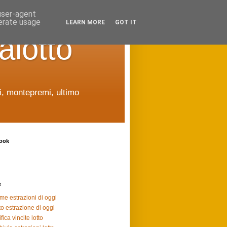
 user-agent
nerate usage
LEARN MORE
GOT IT
alotto
ti, montepremi, ultimo
ook
e
ime estrazioni di oggi
to estrazione di oggi
fica vincite lotto