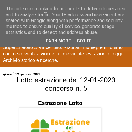
This site uses cookies from Google to deliver its services
Estrazioni Lotto
and to analyze traffic. Your IP address and user-agent are
shared with Google along with performance and security
SuperEnalotto
metrics to ensure quality of service, generate usage
statistics, and to detect and address abuse.
Ultime estrazioni di Lotto, SuperEnalotto, 10 e lotto,
LEARN MORE
GOT IT
SuperEnalotto SiVinceTutto. Risultati, montepremi, ultimo
concorso, verifica vincite, ultime vincite, estrazioni di oggi.
Archivio storico e ricerche.
giovedì 12 gennaio 2023
Lotto estrazione del 12-01-2023
concorso n. 5
Estrazione
Lotto