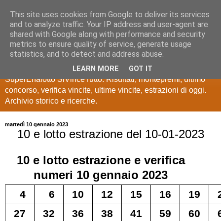
This site uses cookies from Google to deliver its services
Estrazioni Lotto
and to analyze traffic. Your IP address and user-agent are
shared with Google along with performance and security
SuperEnalotto
metrics to ensure quality of service, generate usage
statistics, and to detect and address abuse.
Ultime estrazioni di Lotto, SuperEnalotto, 10 e lotto,
LEARN MORE
GOT IT
SuperEnalotto SiVinceTutto. Risultati, montepremi, ultimo
concorso, verifica vincite, ultime vincite, estrazioni di oggi.
Archivio storico e ricerche.
martedì 10 gennaio 2023
10 e lotto estrazione del 10-01-2023
10 e lotto
estrazione e verifica
numeri
10 gennaio 2023
4
6
10
12
15
16
19
27
32
36
38
41
59
60