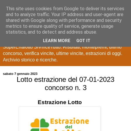
This site uses cookies from Google to deliver its services
Estrazioni Lotto
and to analyze traffic. Your IP address and user-agent are
shared with Google along with performance and security
SuperEnalotto
metrics to ensure quality of service, generate usage
statistics, and to detect and address abuse.
Ultime estrazioni di Lotto, SuperEnalotto, 10 e lotto,
LEARN MORE
GOT IT
SuperEnalotto SiVinceTutto. Risultati, montepremi, ultimo
concorso, verifica vincite, ultime vincite, estrazioni di oggi.
Archivio storico e ricerche.
sabato 7 gennaio 2023
Lotto estrazione del 07-01-2023
concorso n. 3
Estrazione
Lotto