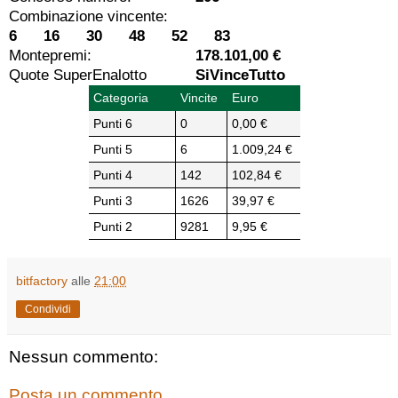
Combinazione vincente:
6 16 30 48 52 83
Montepremi:
178.101,00 €
Quote SuperEnalotto
SiVinceTutto
Categoria
Vincite
Euro
Punti 6
0
0,00 €
Punti 5
6
1.009,24 €
Punti 4
142
102,84 €
Punti 3
1626
39,97 €
Punti 2
9281
9,95 €
bitfactory
alle
21:00
Condividi
Nessun commento:
Posta un commento