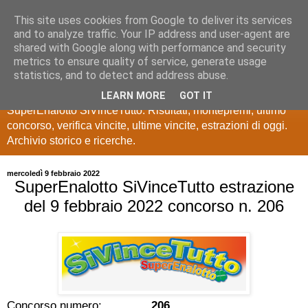
This site uses cookies from Google to deliver its services
Estrazioni Lotto
and to analyze traffic. Your IP address and user-agent are
shared with Google along with performance and security
SuperEnalotto
metrics to ensure quality of service, generate usage
statistics, and to detect and address abuse.
Ultime estrazioni di Lotto, SuperEnalotto, 10 e lotto,
LEARN MORE
GOT IT
SuperEnalotto SiVinceTutto. Risultati, montepremi, ultimo
concorso, verifica vincite, ultime vincite, estrazioni di oggi.
Archivio storico e ricerche.
mercoledì 9 febbraio 2022
SuperEnalotto SiVinceTutto estrazione
del 9 febbraio 2022 concorso n. 206
Concorso numero:
206