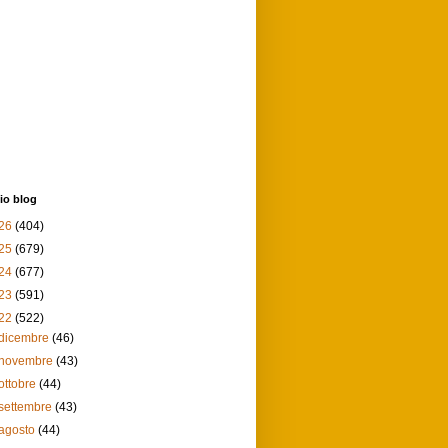
io blog
26
(404)
25
(679)
24
(677)
23
(591)
22
(522)
dicembre
(46)
novembre
(43)
ottobre
(44)
settembre
(43)
agosto
(44)