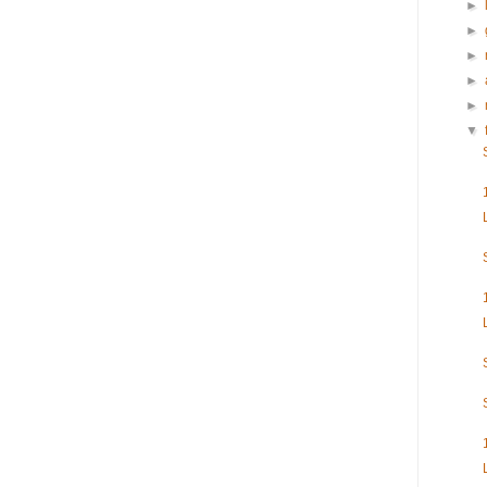
►
►
►
►
►
▼