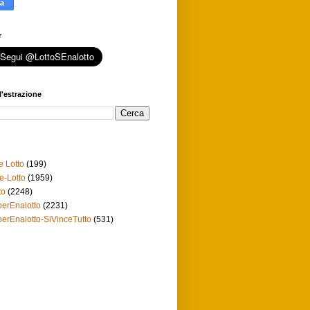
r
l'estrazione
e Lotto
(199)
e-Lotto
(1959)
to
(2248)
erEnalotto
(2231)
erEnalotto-SiVinceTutto
(531)