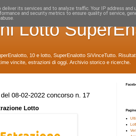
deliver its services and to analyze traffic. Your IP address and
formance and security metrics to ensure quality of service, ge
 abuse.
ni Lotto SuperEn
uperEnalotto, 10 e lotto, SuperEnalotto SiVinceTutto. Risulta
time vincite, estrazioni di oggi. Archivio storico e ricerche.
Faceb
e del 08-02-2022 concorso n. 17
trazione
Lotto
Pagin
Ult
Lot
Veri