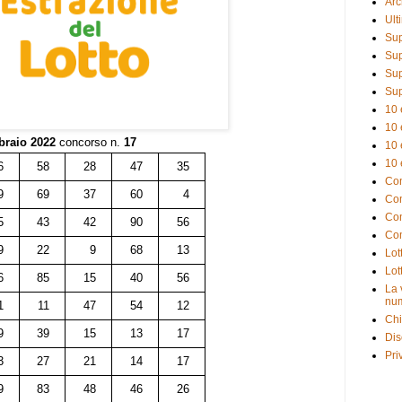
Arc
Ult
Sup
Sup
Sup
Sup
10 
10 
braio 2022
concorso n.
17
10 
10 
6
58
28
47
35
Com
9
69
37
60
4
Com
Com
5
43
42
90
56
Com
9
22
9
68
13
Lot
Lot
6
85
15
40
56
La 
num
1
11
47
54
12
Chi
9
39
15
13
17
Dis
Pri
3
27
21
14
17
9
83
48
46
26