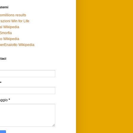
sterni
omillions results
razioni Win for Life
al Wikipedia
Smorfia
to Wikipedia
erEnalotto Wikipedia
taci
*
aggio
*