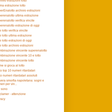
hivio estrazioni lotto
ima estrazione lotto
erEnalotto archivio estrazioni
erenalotto ultima estrazione
erenalotto verifica vincite
erenalotto estrazione di oggi
e lotto verifica vincite
e lotto ultima estrazione
e lotto estrazioni di oggi
e lotto archivio estrazioni
binazione vincente superenalotto
binazione vincente 10 e lotto
binazione vincente lotto
e si gioca al lotto
to top 10 numeri ritardatari
to numeri ritardatari assoluti
vera smorfia napoletana: sogni e
eri per vin...
 sono
clamer - attenzione
vacy