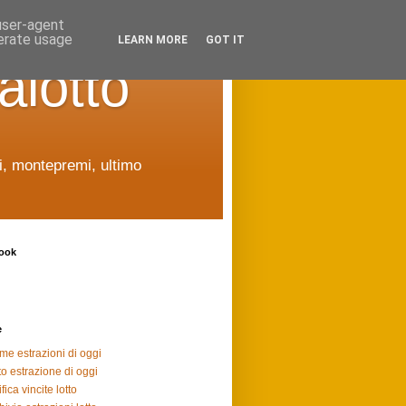
 user-agent
nerate usage
LEARN MORE
GOT IT
alotto
ti, montepremi, ultimo
ook
e
ime estrazioni di oggi
to estrazione di oggi
fica vincite lotto