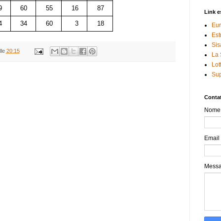
9
60
55
16
87
Link e
4
34
60
3
18
Eur
Est
Sis
lle
20:15
La 
Lot
Sup
Contat
Nome
Email
Mess