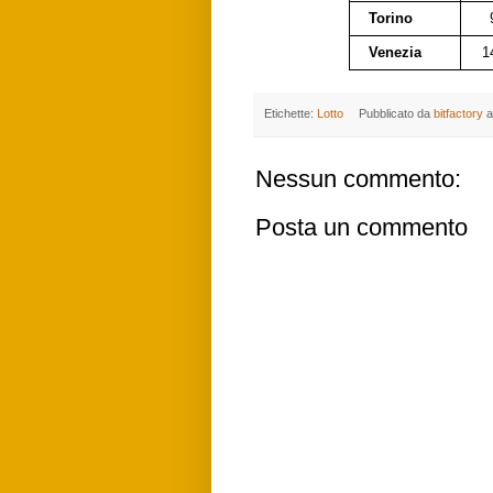
Torino
Venezia
1
Etichette:
Lotto
Pubblicato da
bitfactory
a
Nessun commento:
Posta un commento