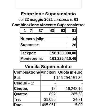
Estrazione
Superenalotto
del
22 maggio 2021
concorso n.
61
Combinazione vincente Superenalotto:
1
7
37
43
63
81
34
Numero jolly:
26
Superstar:
Jackpot:
156.100.000,00
Montepremi:
161.225.410,46
Vincita Superenalotto
Combinazione
Vincitori
Quota in euro
Sei:
1
156.294.151,36
Cinque + 1:
-
-
Cinque:
13
19.242,16
Quattro:
897
285,38
Tre:
31.088
24,71
Due:
495.951
5,00