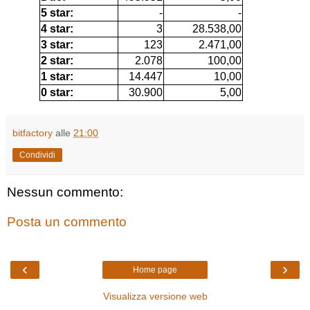
5 star:
-
-
4 star:
3
28.538,00
3 star:
123
2.471,00
2 star:
2.078
100,00
1 star:
14.447
10,00
0 star:
30.900
5,00
bitfactory
alle
21:00
Condividi
Nessun commento:
Posta un commento
‹
›
Home page
Visualizza versione web