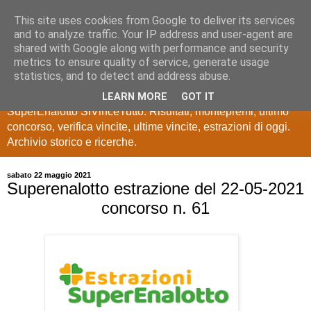
This site uses cookies from Google to deliver its services
Estrazioni Lotto
and to analyze traffic. Your IP address and user-agent are
shared with Google along with performance and security
SuperEnalotto
metrics to ensure quality of service, generate usage
statistics, and to detect and address abuse.
Ultime estrazioni di Lotto, SuperEnalotto, 10 e lotto,
LEARN MORE
GOT IT
SuperEnalotto SiVinceTutto. Risultati, montepremi, ultimo
concorso, verifica vincite, ultime vincite, estrazioni di oggi.
Archivio storico e ricerche.
sabato 22 maggio 2021
Superenalotto estrazione del 22-05-2021
concorso n. 61