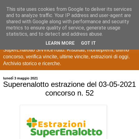
This site uses cookies from Google to deliver its services
Estrazioni Lotto
and to analyze traffic. Your IP address and user-agent are
shared with Google along with performance and security
SuperEnalotto
metrics to ensure quality of service, generate usage
statistics, and to detect and address abuse.
Ultime estrazioni di Lotto, SuperEnalotto, 10 e lotto,
LEARN MORE
GOT IT
SuperEnalotto SiVinceTutto. Risultati, montepremi, ultimo
concorso, verifica vincite, ultime vincite, estrazioni di oggi.
Archivio storico e ricerche.
lunedì 3 maggio 2021
Superenalotto estrazione del 03-05-2021
concorso n. 52