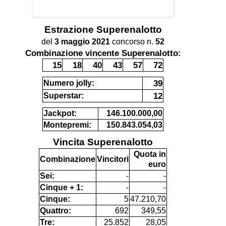
Estrazione
Superenalotto
del
3 maggio 2021
concorso n.
52
Combinazione vincente Superenalotto:
15
18
40
43
57
72
39
Numero jolly:
12
Superstar:
Jackpot:
146.100.000,00
Montepremi:
150.843.054,03
Vincita Superenalotto
Quota in
Combinazione
Vincitori
euro
Sei:
-
-
Cinque + 1:
-
-
Cinque:
5
47.210,70
Quattro:
692
349,55
Tre:
25.852
28,05