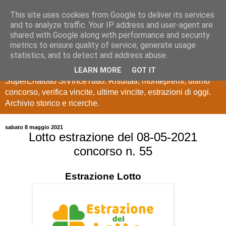
This site uses cookies from Google to deliver its services
Estrazioni Lotto
and to analyze traffic. Your IP address and user-agent are
shared with Google along with performance and security
SuperEnalotto
metrics to ensure quality of service, generate usage
statistics, and to detect and address abuse.
Ultime estrazioni di Lotto, SuperEnalotto, 10 e lotto,
LEARN MORE
GOT IT
SuperEnalotto SiVinceTutto. Risultati, montepremi, ultimo
concorso, verifica vincite, ultime vincite, estrazioni di oggi.
Archivio storico e ricerche.
sabato 8 maggio 2021
Lotto estrazione del 08-05-2021
concorso n. 55
Estrazione
Lotto