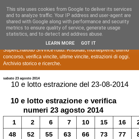
This site uses cookies from Google to deliver its services
Estrazioni Lotto
and to analyze traffic. Your IP address and user-agent are
shared with Google along with performance and security
SuperEnalotto
metrics to ensure quality of service, generate usage
statistics, and to detect and address abuse.
Ultime estrazioni di Lotto, SuperEnalotto, 10 e lotto,
LEARN MORE
GOT IT
SuperEnalotto SiVinceTutto. Risultati, montepremi, ultimo
concorso, verifica vincite, ultime vincite, estrazioni di oggi.
Archivio storico e ricerche.
sabato 23 agosto 2014
10 e lotto estrazione del 23-08-2014
10 e lotto
estrazione e verifica
numeri
23 agosto 2014
1
2
6
7
10
15
16
48
52
55
63
66
73
77