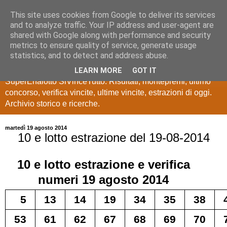
This site uses cookies from Google to deliver its services
Estrazioni Lotto
and to analyze traffic. Your IP address and user-agent are
shared with Google along with performance and security
SuperEnalotto
metrics to ensure quality of service, generate usage
statistics, and to detect and address abuse.
Ultime estrazioni di Lotto, SuperEnalotto, 10 e lotto,
LEARN MORE
GOT IT
SuperEnalotto SiVinceTutto. Risultati, montepremi, ultimo
concorso, verifica vincite, ultime vincite, estrazioni di oggi.
Archivio storico e ricerche.
martedì 19 agosto 2014
10 e lotto estrazione del 19-08-2014
10 e lotto
estrazione e verifica
numeri
19 agosto 2014
5
13
14
19
34
35
38
53
61
62
67
68
69
70