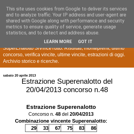
This site uses cookies from Google to deliver its services
Estrazioni Lotto
and to analyze traffic. Your IP address and user-agent are
shared with Google along with performance and security
SuperEnalotto
metrics to ensure quality of service, generate usage
statistics, and to detect and address abuse.
Ultime estrazioni di Lotto, SuperEnalotto, 10 e lotto,
LEARN MORE
GOT IT
SuperEnalotto SiVinceTutto. Risultati, montepremi, ultimo
concorso, verifica vincite, ultime vincite, estrazioni di oggi.
Archivio storico e ricerche.
sabato 20 aprile 2013
Estrazione Superenalotto del
20/04/2013 concorso n.48
Estrazione Superenalotto
Concorso n.
48
del
20/04/2013
Combinazione vincente Superenalotto:
29
33
67
75
83
86