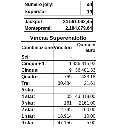
40
Numero jolly:
19
Superstar:
Jackpot:
24.561.062,45
Montepremi:
2.184.079,64
Vincita Superenalotto
Quota in
Combinazione
Vincitori
euro
Sei:
-
-
Cinque + 1:
1
436.815,93
Cinque:
9
36.401,33
Quattro:
765
433,18
Tre:
30.484
21,61
5 star:
-
-
4 star:
05
43.318,00
3 star:
161
2161,00
2 star:
2.795
100,00
1 star:
18.914
10,00
0 star:
47.156
5,00