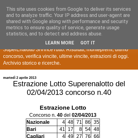
This site uses cookies from Google to deliver its services
Estrazioni Lotto
and to analyze traffic. Your IP address and user-agent are
shared with Google along with performance and security
SuperEnalotto
metrics to ensure quality of service, generate usage
statistics, and to detect and address abuse.
Ultime estrazioni di Lotto, SuperEnalotto, 10 e lotto,
LEARN MORE
GOT IT
SuperEnalotto SiVinceTutto. Risultati, montepremi, ultimo
concorso, verifica vincite, ultime vincite, estrazioni di oggi.
Archivio storico e ricerche.
martedì 2 aprile 2013
Estrazione Lotto Superenalotto del
02/04/2013 concorso n.40
Estrazione Lotto
Concorso n.
40
del
02/04/2013
Nazionale
4
48
71
86
35
Bari
41
17
8
54
48
Cagliari
4
49
27
76
66