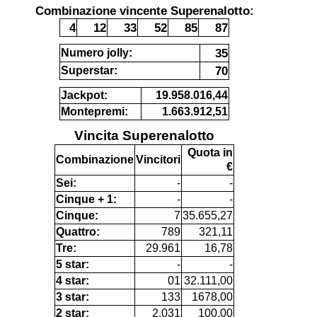
Combinazione vincente Superenalotto:
4
12
33
52
85
87
35
Numero jolly:
70
Superstar:
Jackpot:
19.958.016,44
Montepremi:
1.663.912,51
Vincita Superenalotto
Quota in
Combinazione
Vincitori
€
Sei:
-
-
Cinque + 1:
-
-
Cinque:
7
35.655,27
Quattro:
789
321,11
Tre:
29.961
16,78
5 star:
-
-
4 star:
01
32.111,00
3 star:
133
1678,00
2 star:
2.031
100,00