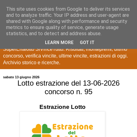
This site uses cookies from Google to deliver its services
Estrazioni Lotto
and to analyze traffic. Your IP address and user-agent are
shared with Google along with performance and security
SuperEnalotto
metrics to ensure quality of service, generate usage
statistics, and to detect and address abuse.
Ultime estrazioni di Lotto, SuperEnalotto, 10 e lotto,
LEARN MORE
GOT IT
SuperEnalotto SiVinceTutto. Risultati, montepremi, ultimo
concorso, verifica vincite, ultime vincite, estrazioni di oggi.
Archivio storico e ricerche.
sabato 13 giugno 2026
Lotto estrazione del 13-06-2026
concorso n. 95
Estrazione
Lotto