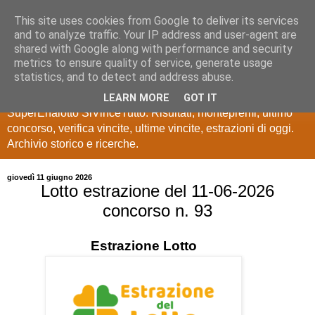
This site uses cookies from Google to deliver its services
Estrazioni Lotto
and to analyze traffic. Your IP address and user-agent are
shared with Google along with performance and security
SuperEnalotto
metrics to ensure quality of service, generate usage
statistics, and to detect and address abuse.
Ultime estrazioni di Lotto, SuperEnalotto, 10 e lotto,
LEARN MORE
GOT IT
SuperEnalotto SiVinceTutto. Risultati, montepremi, ultimo
concorso, verifica vincite, ultime vincite, estrazioni di oggi.
Archivio storico e ricerche.
giovedì 11 giugno 2026
Lotto estrazione del 11-06-2026
concorso n. 93
Estrazione
Lotto