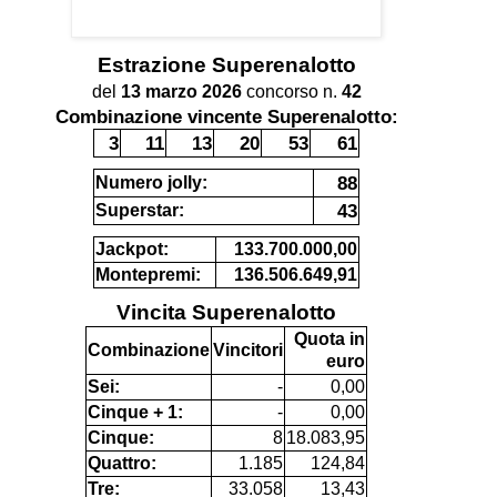
Estrazione
Superenalotto
del
13 marzo 2026
concorso n.
42
Combinazione vincente Superenalotto:
3
11
13
20
53
61
88
Numero jolly:
43
Superstar:
Jackpot:
133.700.000,00
Montepremi:
136.506.649,91
Vincita Superenalotto
Quota in
Combinazione
Vincitori
euro
Sei:
-
0,00
Cinque + 1:
-
0,00
Cinque:
8
18.083,95
Quattro:
1.185
124,84
Tre:
33.058
13,43