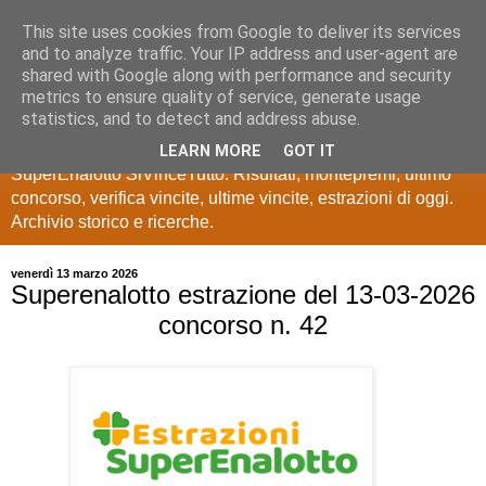
This site uses cookies from Google to deliver its services
Estrazioni Lotto
and to analyze traffic. Your IP address and user-agent are
shared with Google along with performance and security
SuperEnalotto
metrics to ensure quality of service, generate usage
statistics, and to detect and address abuse.
Ultime estrazioni di Lotto, SuperEnalotto, 10 e lotto,
LEARN MORE
GOT IT
SuperEnalotto SiVinceTutto. Risultati, montepremi, ultimo
concorso, verifica vincite, ultime vincite, estrazioni di oggi.
Archivio storico e ricerche.
venerdì 13 marzo 2026
Superenalotto estrazione del 13-03-2026
concorso n. 42