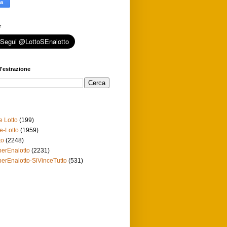
r
l'estrazione
e Lotto
(199)
e-Lotto
(1959)
to
(2248)
erEnalotto
(2231)
erEnalotto-SiVinceTutto
(531)