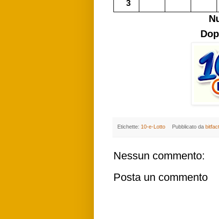
3
N
Dop
Etichette:
10-e-Lotto
Pubblicato da
bitfac
Nessun commento:
Posta un commento