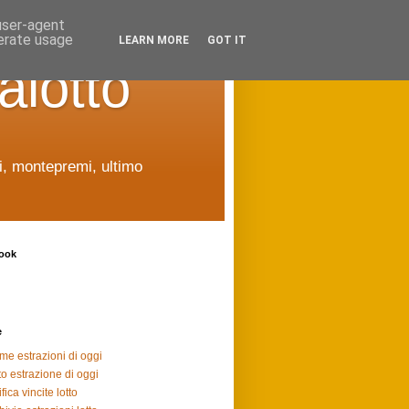
 user-agent
nerate usage
LEARN MORE
GOT IT
alotto
ti, montepremi, ultimo
ook
e
ime estrazioni di oggi
to estrazione di oggi
fica vincite lotto