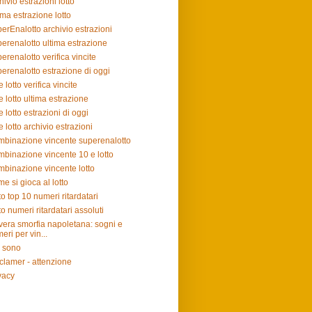
hivio estrazioni lotto
ima estrazione lotto
erEnalotto archivio estrazioni
erenalotto ultima estrazione
erenalotto verifica vincite
erenalotto estrazione di oggi
e lotto verifica vincite
e lotto ultima estrazione
e lotto estrazioni di oggi
e lotto archivio estrazioni
binazione vincente superenalotto
binazione vincente 10 e lotto
binazione vincente lotto
e si gioca al lotto
to top 10 numeri ritardatari
to numeri ritardatari assoluti
vera smorfia napoletana: sogni e
eri per vin...
 sono
clamer - attenzione
vacy