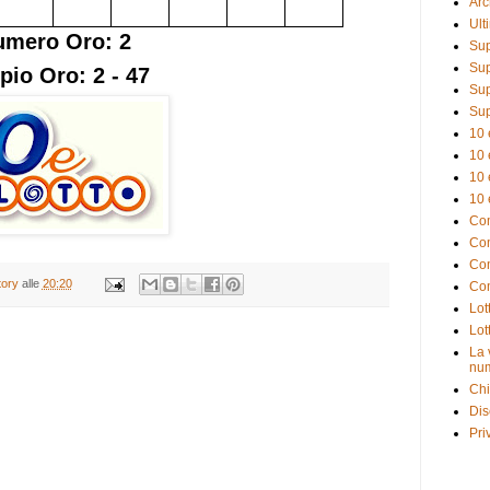
Arc
Ult
umero Oro: 2
Sup
Sup
pio Oro: 2 - 47
Sup
Sup
10 
10 
10 
10 
Com
Com
Com
tory
alle
20:20
Com
Lot
Lot
La 
num
Chi
Dis
Pri