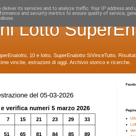
deliver its services and to analyze traffic. Your IP address and
formance and security metrics to ensure quality of service, ge
 abuse.
ni Lotto SuperEn
uperEnalotto, 10 e lotto, SuperEnalotto SiVinceTutto. Risulta
time vincite, estrazioni di oggi. Archivio storico e ricerche.
Faceb
 estrazione del 05-03-2026
 e verifica numeri
5 marzo 2026
Pagin
7
15
21
23
29
33
Ult
Lot
Veri
51
65
81
84
85
89