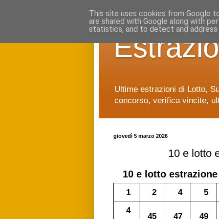
This site uses cookies from Google to 
are shared with Google along with per
statistics, and to detect and address
Estrazio
Ultime estrazioni di Lotto, S
concorso, verifica vincite, ul
giovedì 5 marzo 2026
10 e lotto
10 e lotto
estrazione
1
2
4
5
4
45
47
49