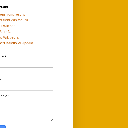
sterni
omillions results
razioni Win for Life
al Wikipedia
Smorfia
to Wikipedia
erEnalotto Wikipedia
taci
*
aggio
*