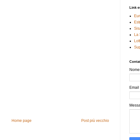
Link e
Eur
Est
Sis
La 
Lot
Sup
Contat
Nome
Email
Mess
Home page
Post più vecchio