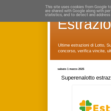
This site uses cookies from Google to 
are shared with Google along with per
statistics, and to detect and address
Estrazio
Ultime estrazioni di Lotto, S
concorso, verifica vincite, ul
sabato 1 marzo 2025
Superenalotto estraz