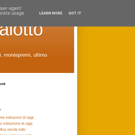
 user-agent
nerate usage
LEARN MORE
GOT IT
alotto
ti, montepremi, ultimo
ook
e
ime estrazioni di oggi
to estrazione di oggi
fica vincite lotto