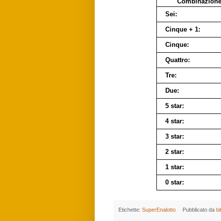
Combinazion
Sei:
Cinque + 1:
Cinque:
Quattro:
Tre:
Due:
5 star:
4 star:
3 star:
2 star:
1 star:
0 star:
Etichette:
SuperEnalotto
Pubblicato da
bi