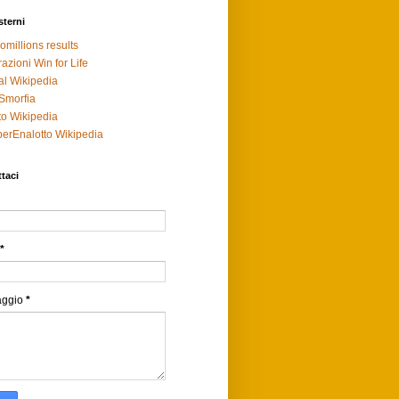
sterni
omillions results
razioni Win for Life
al Wikipedia
Smorfia
to Wikipedia
erEnalotto Wikipedia
taci
*
aggio
*