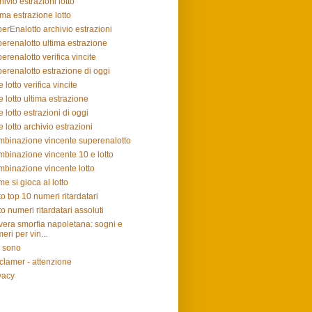
hivio estrazioni lotto
ima estrazione lotto
erEnalotto archivio estrazioni
erenalotto ultima estrazione
erenalotto verifica vincite
erenalotto estrazione di oggi
e lotto verifica vincite
e lotto ultima estrazione
e lotto estrazioni di oggi
e lotto archivio estrazioni
binazione vincente superenalotto
binazione vincente 10 e lotto
binazione vincente lotto
e si gioca al lotto
to top 10 numeri ritardatari
to numeri ritardatari assoluti
vera smorfia napoletana: sogni e
eri per vin...
 sono
clamer - attenzione
vacy