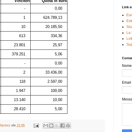
e
Vincitori
Quota in euro
Link e
-
0,00
Eur
1
624.789,13
Est
10
20.185,50
Sis
La 
613
334,36
Lot
Sup
23.801
25,97
379.251
5,06
Contat
-
0,00
Nome
2
33.436,00
118
2.597,00
Email
1.947
100,00
Mess
13.140
10,00
28.410
5,00
tfactory
alle
21:05