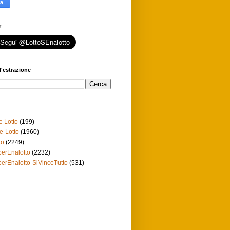
r
l'estrazione
e Lotto
(199)
e-Lotto
(1960)
to
(2249)
erEnalotto
(2232)
erEnalotto-SiVinceTutto
(531)