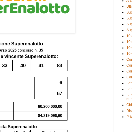
Arc
Ult
Sup
Sup
Sup
Sup
10 
10 
zione
Superenalotto
10 
arzo 2025
concorso n.
35
10 
 vincente Superenalotto:
Com
33
40
41
83
Com
Com
Com
6
Lot
Lot
67
La 
num
Chi
80.200.000,00
Dis
84.219.096,60
Pri
cita Superenalotto