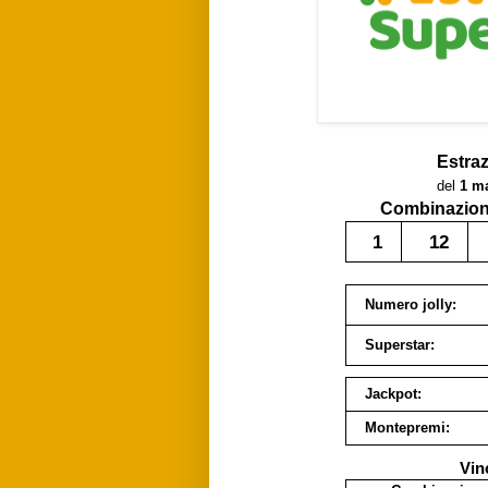
Estra
del
1 m
Combinazione
1
12
Numero jolly:
Superstar:
Jackpot:
Montepremi:
Vin