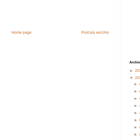
Home page
Post più vecchio
Archiv
►
20
▼
20
►
►
►
►
►
►
►
►