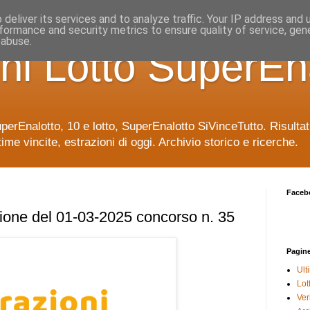
deliver its services and to analyze traffic. Your IP address and
formance and security metrics to ensure quality of service, ge
 abuse.
ni Lotto SuperEn
uperEnalotto, 10 e lotto, SuperEnalotto SiVinceTutto. Risulta
time vincite, estrazioni di oggi. Archivio storico e ricerche.
Faceb
ione del 01-03-2025 concorso n. 35
Pagin
Ult
Lot
Veri