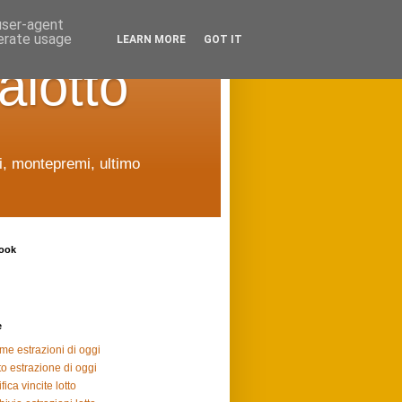
 user-agent
nerate usage
LEARN MORE
GOT IT
alotto
ti, montepremi, ultimo
ook
e
ime estrazioni di oggi
to estrazione di oggi
fica vincite lotto