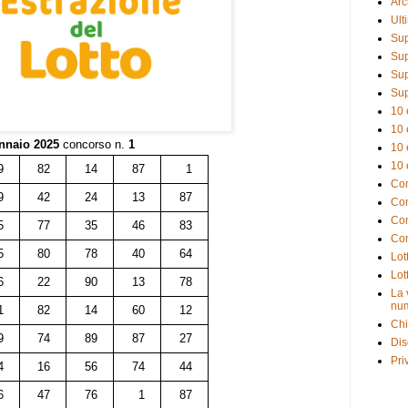
Arc
Ult
Sup
Sup
Sup
Sup
10 
10 
nnaio 2025
concorso n.
1
10 
10 
9
82
14
87
1
Com
9
42
24
13
87
Com
Com
5
77
35
46
83
Com
5
80
78
40
64
Lot
Lot
6
22
90
13
78
La 
num
1
82
14
60
12
Chi
9
74
89
87
27
Dis
Pri
4
16
56
74
44
6
47
76
1
87