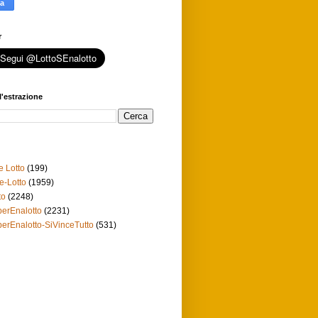
r
l'estrazione
e Lotto
(199)
e-Lotto
(1959)
to
(2248)
erEnalotto
(2231)
erEnalotto-SiVinceTutto
(531)