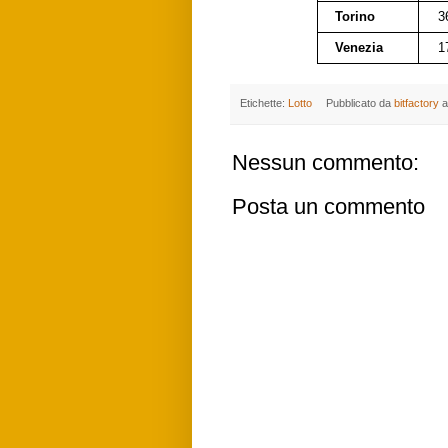
Torino
3
Venezia
1
Etichette:
Lotto
Pubblicato da
bitfactory
a
Nessun commento:
Posta un commento