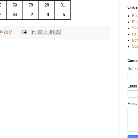
6
59
78
28
31
Link e
7
64
2
9
5
Eur
Est
Sis
lle
20:16
La 
Lot
Sup
Contat
Nome
Email
Mess