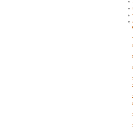
►
►
►
▼