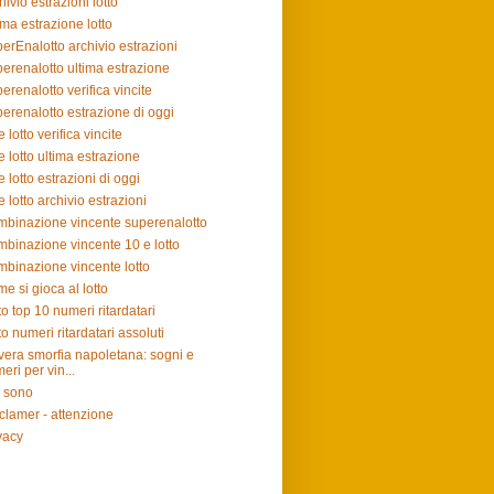
hivio estrazioni lotto
ima estrazione lotto
erEnalotto archivio estrazioni
erenalotto ultima estrazione
erenalotto verifica vincite
erenalotto estrazione di oggi
e lotto verifica vincite
e lotto ultima estrazione
e lotto estrazioni di oggi
e lotto archivio estrazioni
binazione vincente superenalotto
binazione vincente 10 e lotto
binazione vincente lotto
e si gioca al lotto
to top 10 numeri ritardatari
to numeri ritardatari assoluti
vera smorfia napoletana: sogni e
eri per vin...
 sono
clamer - attenzione
vacy