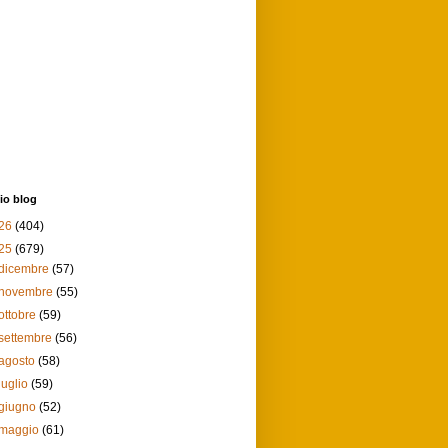
io blog
26
(404)
25
(679)
dicembre
(57)
novembre
(55)
ottobre
(59)
settembre
(56)
agosto
(58)
luglio
(59)
giugno
(52)
maggio
(61)