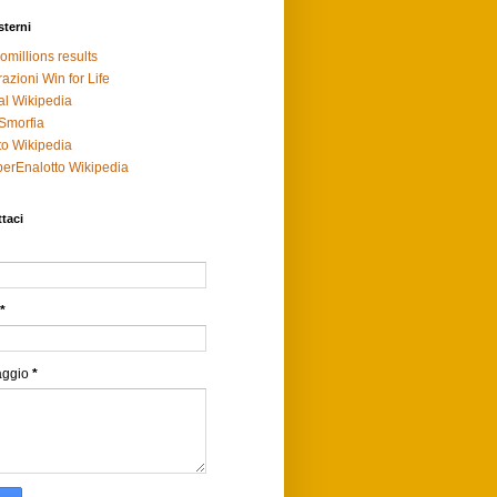
sterni
omillions results
razioni Win for Life
al Wikipedia
Smorfia
to Wikipedia
erEnalotto Wikipedia
taci
*
aggio
*