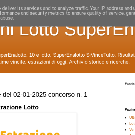
deliver its services and to analyze traffic. Your IP address and
formance and security metrics to ensure quality of service, ge
 abuse.
ni Lotto SuperEn
uperEnalotto, 10 e lotto, SuperEnalotto SiVinceTutto. Risulta
time vincite, estrazioni di oggi. Archivio storico e ricerche.
Faceb
e del 02-01-2025 concorso n. 1
trazione
Lotto
Pagin
Ult
Lot
Veri