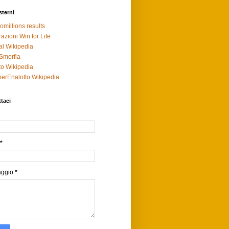
sterni
omillions results
razioni Win for Life
al Wikipedia
Smorfia
to Wikipedia
erEnalotto Wikipedia
taci
*
aggio
*