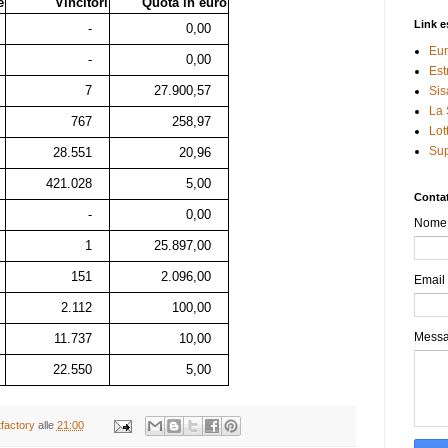
e
Vincitori
Quota in euro
Link e
-
0,00
Eur
-
0,00
Est
7
27.900,57
Sis
La 
767
258,97
Lot
Sup
28.551
20,96
421.028
5,00
Contat
-
0,00
Nome
1
25.897,00
151
2.096,00
Email
2.112
100,00
Mess
11.737
10,00
22.550
5,00
tfactory
alle
21:00