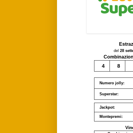
Estra
del
28 set
Combinazione
4
8
Numero jolly:
Superstar:
Jackpot:
Montepremi:
Vin