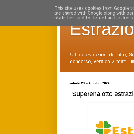
This site uses cookies from Google to 
are shared with Google along with per
statistics, and to detect and address
Estrazio
Ultime estrazioni di Lotto, S
concorso, verifica vincite, ul
sabato 28 settembre 2024
Superenalotto estraz