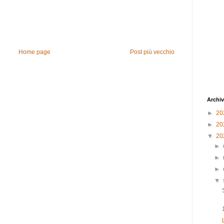
Home page
Post più vecchio
Archiv
►
20
►
20
▼
20
►
►
►
▼