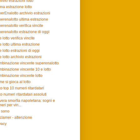
hivio estrazioni lotto
ima estrazione lotto
erEnalotto archivio estrazioni
erenalotto ultima estrazione
erenalotto verifica vincite
erenalotto estrazione di oggi
e lotto verifica vincite
e lotto ultima estrazione
e lotto estrazioni di oggi
e lotto archivio estrazioni
binazione vincente superenalotto
binazione vincente 10 e lotto
binazione vincente lotto
e si gioca al lotto
to top 10 numeri ritardatari
to numeri ritardatari assoluti
vera smorfia napoletana: sogni e
eri per vin...
 sono
clamer - attenzione
vacy