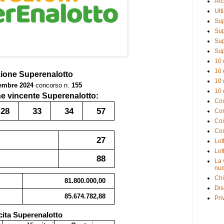
Arc
Ult
Sup
Sup
Sup
Sup
10 
10 
zione
Superenalotto
10 
tembre 2024
concorso n.
155
10 
 vincente Superenalotto:
Com
28
33
34
57
Com
Com
Com
27
Lot
Lot
88
La 
num
Chi
81.800.000,00
Dis
85.674.782,88
Pri
cita Superenalotto