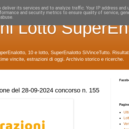
deliver its services and to analyze traffic. Your IP address and
formance and security metrics to ensure quality of service, ge
 abuse.
ni Lotto SuperEn
uperEnalotto, 10 e lotto, SuperEnalotto SiVinceTutto. Risulta
time vincite, estrazioni di oggi. Archivio storico e ricerche.
Faceb
ione del 28-09-2024 concorso n. 155
Pagin
Ult
Lot
Veri