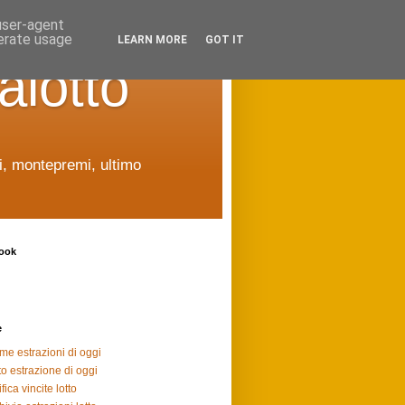
 user-agent
nerate usage
LEARN MORE
GOT IT
alotto
ti, montepremi, ultimo
ook
e
ime estrazioni di oggi
to estrazione di oggi
fica vincite lotto