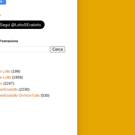
r
l'estrazione
e Lotto
(199)
e-Lotto
(1958)
to
(2247)
erEnalotto
(2230)
erEnalotto-SiVinceTutto
(530)