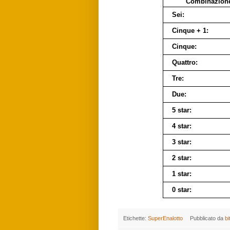
Combinazion
Sei:
Cinque + 1:
Cinque:
Quattro:
Tre:
Due:
5 star:
4 star:
3 star:
2 star:
1 star:
0 star:
Etichette:
SuperEnalotto
Pubblicato da
bi