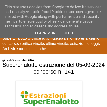
This site uses cookies from Google to deliver its services
Estrazioni Lotto
and to analyze traffic. Your IP address and user-agent are
shared with Google along with performance and security
SuperEnalotto
metrics to ensure quality of service, generate usage
statistics, and to detect and address abuse.
Ultime estrazioni di Lotto, SuperEnalotto, 10 e lotto,
LEARN MORE
GOT IT
SuperEnalotto SiVinceTutto. Risultati, montepremi, ultimo
concorso, verifica vincite, ultime vincite, estrazioni di oggi.
Archivio storico e ricerche.
giovedì 5 settembre 2024
Superenalotto estrazione del 05-09-2024
concorso n. 141