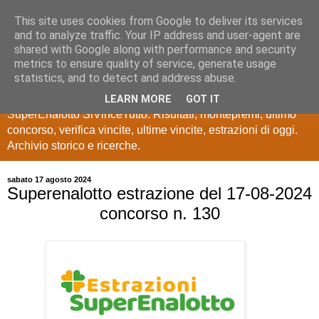
This site uses cookies from Google to deliver its services
Estrazioni Lotto
and to analyze traffic. Your IP address and user-agent are
shared with Google along with performance and security
SuperEnalotto
metrics to ensure quality of service, generate usage
statistics, and to detect and address abuse.
Ultime estrazioni di Lotto, SuperEnalotto, 10 e lotto,
LEARN MORE
GOT IT
SuperEnalotto SiVinceTutto. Risultati, montepremi, ultimo
concorso, verifica vincite, ultime vincite, estrazioni di oggi.
Archivio storico e ricerche.
sabato 17 agosto 2024
Superenalotto estrazione del 17-08-2024
concorso n. 130