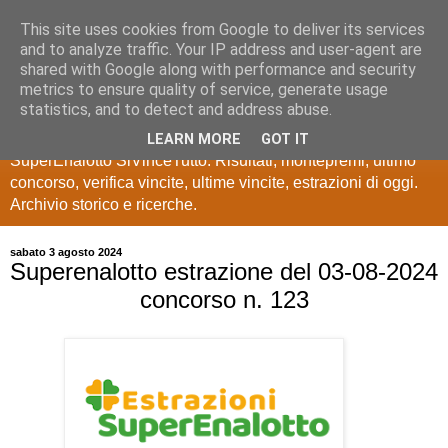
This site uses cookies from Google to deliver its services
Estrazioni Lotto
and to analyze traffic. Your IP address and user-agent are
shared with Google along with performance and security
SuperEnalotto
metrics to ensure quality of service, generate usage
statistics, and to detect and address abuse.
Ultime estrazioni di Lotto, SuperEnalotto, 10 e lotto,
LEARN MORE
GOT IT
SuperEnalotto SiVinceTutto. Risultati, montepremi, ultimo
concorso, verifica vincite, ultime vincite, estrazioni di oggi.
Archivio storico e ricerche.
sabato 3 agosto 2024
Superenalotto estrazione del 03-08-2024
concorso n. 123