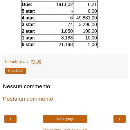
Due:
191.602
6,21
5 star:
-
0,00
4 star:
6
49.881,00
3 star:
74
3.296,00
2 star:
1.050
100,00
1 star:
8.188
10,00
0 star:
21.198
5,00
bitfactory
alle
21:00
Condividi
Nessun commento:
Posta un commento
‹
›
Home page
Visualizza versione web