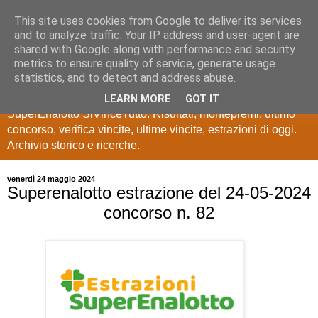
This site uses cookies from Google to deliver its services
Estrazioni Lotto
and to analyze traffic. Your IP address and user-agent are
shared with Google along with performance and security
SuperEnalotto
metrics to ensure quality of service, generate usage
statistics, and to detect and address abuse.
Ultime estrazioni di Lotto, SuperEnalotto, 10 e lotto,
LEARN MORE
GOT IT
SuperEnalotto SiVinceTutto. Risultati, montepremi, ultimo
concorso, verifica vincite, ultime vincite, estrazioni di oggi.
Archivio storico e ricerche.
venerdì 24 maggio 2024
Superenalotto estrazione del 24-05-2024
concorso n. 82